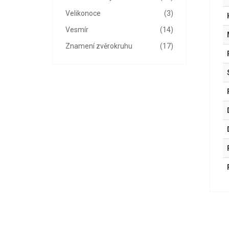
Velikonoce
(3)
Vesmír
(14)
Znamení zvěrokruhu
(17)