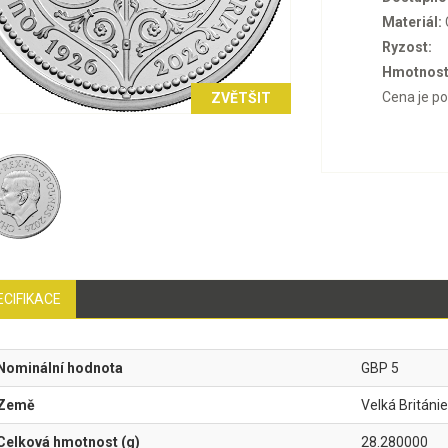
Materiál:
Ryzost:
Hmotnost
Cena je p
ZVĚTŠIT
ECIFIKACE
Nominální hodnota
GBP 5
Země
Velká Británie
Celková hmotnost (g)
28.280000