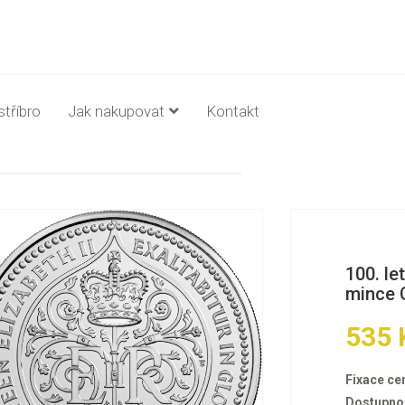
stříbro
Jak nakupovat
Kontakt
100. le
mince C
535 
Fixace ce
Dostupno