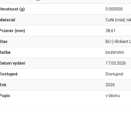
Hmotnost (g)
0.000000
Materiál
CuNi (měď, nik
Průměr (mm)
38,61
Stav
BU (=Briliant 
Ražba
bezlimitní
Datum vydání
17.03.2026
Dostupné
Dostupné
Rok
2026
Popis
v blistru