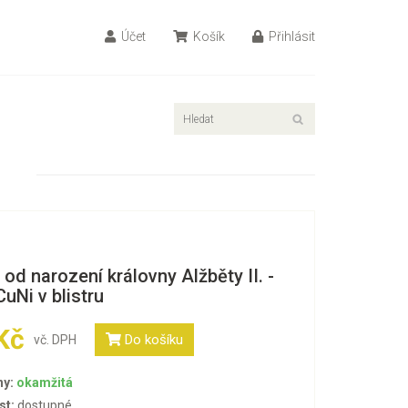
Účet
Košík
Přihlásit
t od narození královny Alžběty II. -
uNi v blistru
Kč
Do košíku
vč. DPH
ny:
okamžitá
st:
dostupné