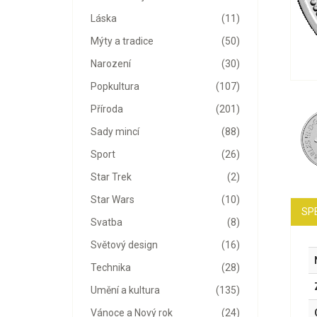
Láska
(11)
Mýty a tradice
(50)
Narození
(30)
Popkultura
(107)
Příroda
(201)
Sady mincí
(88)
Sport
(26)
Star Trek
(2)
Star Wars
(10)
SP
Svatba
(8)
Světový design
(16)
Technika
(28)
Umění a kultura
(135)
Vánoce a Nový rok
(24)