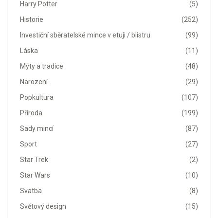
Harry Potter
(5)
Historie
(252)
Investiční sběratelské mince v etuji / blistru
(99)
Láska
(11)
Mýty a tradice
(48)
Narození
(29)
Popkultura
(107)
Příroda
(199)
Sady mincí
(87)
Sport
(27)
Star Trek
(2)
Star Wars
(10)
Svatba
(8)
Světový design
(15)