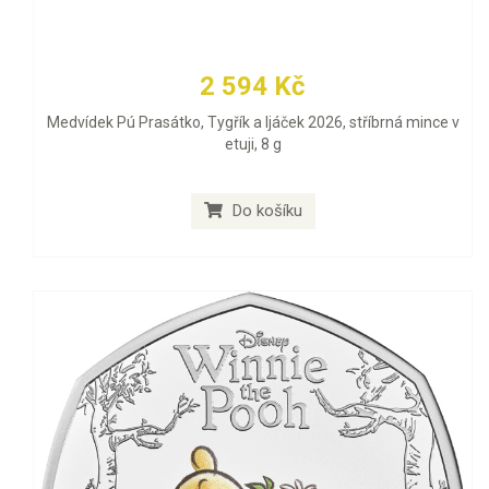
2 594 Kč
Medvídek Pú Prasátko, Tygřík a Ijáček 2026, stříbrná mince v
etuji, 8 g
Do košíku