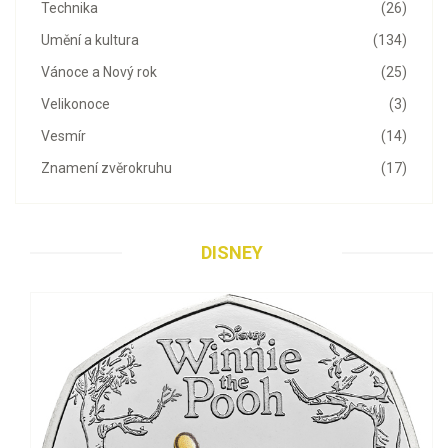
Technika
(26)
Umění a kultura
(134)
Vánoce a Nový rok
(25)
Velikonoce
(3)
Vesmír
(14)
Znamení zvěrokruhu
(17)
DISNEY