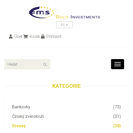
Kč
Účet
Košík
Přihlásit
Toggle
navigati
KATEGORIE
Bankovky
(73)
Čínský zvěrokruh
(31)
Disney
(30)