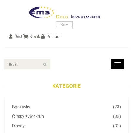
Kč
Účet
Košík
Přihlásit
Toggle
navigati
KATEGORIE
Bankovky
(73)
Čínský zvěrokruh
(32)
Disney
(31)