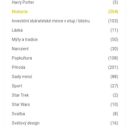
Harry Potter
(5)
Historie
(254)
Investiční sběratelské mince v etuji / blistru
(103)
Láska
(11)
Mýty a tradice
(50)
Narození
(30)
Popkultura
(108)
Příroda
(201)
Sady mincí
(88)
Sport
(27)
Star Trek
(2)
Star Wars
(10)
Svatba
(8)
Světový design
(16)