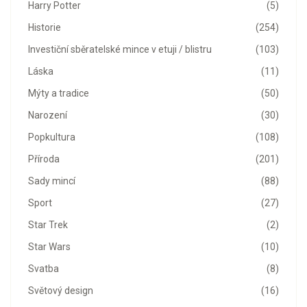
Harry Potter
(5)
Historie
(254)
Investiční sběratelské mince v etuji / blistru
(103)
Láska
(11)
Mýty a tradice
(50)
Narození
(30)
Popkultura
(108)
Příroda
(201)
Sady mincí
(88)
Sport
(27)
Star Trek
(2)
Star Wars
(10)
Svatba
(8)
Světový design
(16)