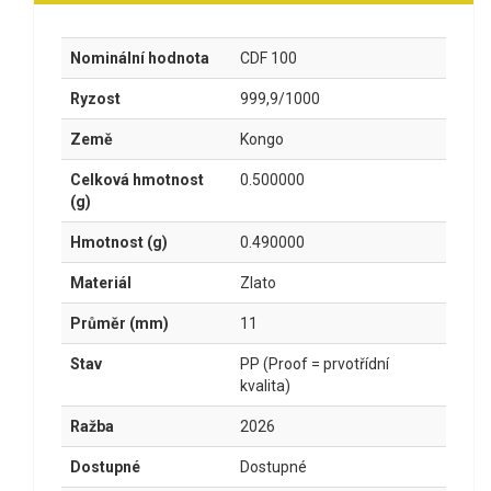
Nominální hodnota
CDF 100
Ryzost
999,9/1000
Země
Kongo
Celková hmotnost
0.500000
(g)
Hmotnost (g)
0.490000
Materiál
Zlato
Průměr (mm)
11
Stav
PP (Proof = prvotřídní
kvalita)
Ražba
2026
Dostupné
Dostupné