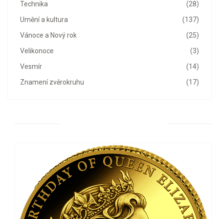
Technika
(28)
Umění a kultura
(137)
Vánoce a Nový rok
(25)
Velikonoce
(3)
Vesmír
(14)
Znamení zvěrokruhu
(17)