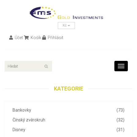
Kč
Účet
Košík
Přihlásit
Toggle
navigati
KATEGORIE
Bankovky
(73)
Čínský zvěrokruh
(32)
Disney
(31)