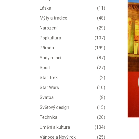
Láska
(11)
Mýty a tradice
(48)
Narození
(29)
Popkultura
(107)
Příroda
(199)
Sady mincí
(87)
Sport
(27)
Star Trek
(2)
Star Wars
(10)
Svatba
(8)
Světový design
(15)
Technika
(26)
Umění a kultura
(134)
Vánoce a Nový rok
(25)