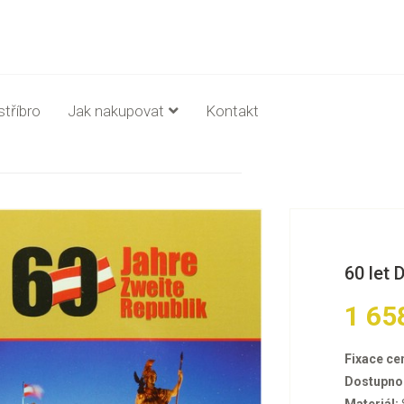
stříbro
Jak nakupovat
Kontakt
60 let 
1 65
Fixace ce
Dostupno