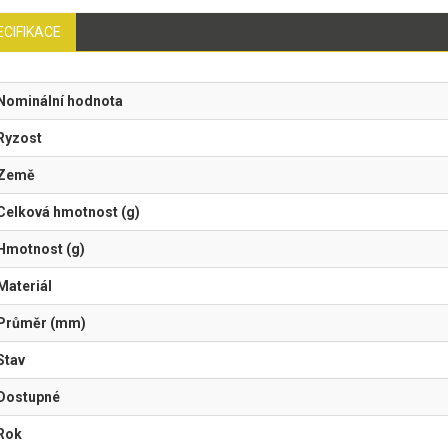
ECIFIKACE
Nominální hodnota
Ryzost
Země
Celková hmotnost (g)
Hmotnost (g)
Materiál
Průměr (mm)
Stav
Dostupné
Rok