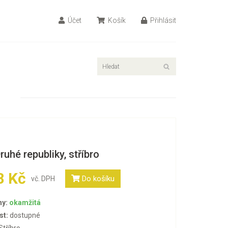
Účet
Košík
Přihlásit
Druhé republiky, stříbro
8 Kč
Do košíku
vč. DPH
ny:
okamžitá
st:
dostupné