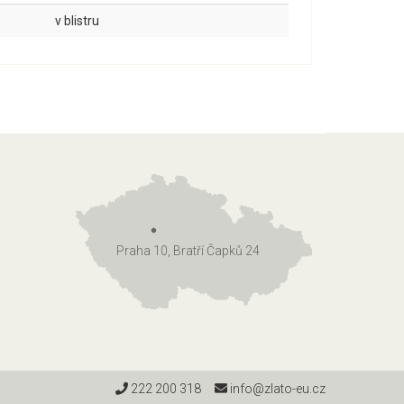
v blistru
Praha 10, Bratří Čapků 24
222 200 318
info@zlato-eu.cz