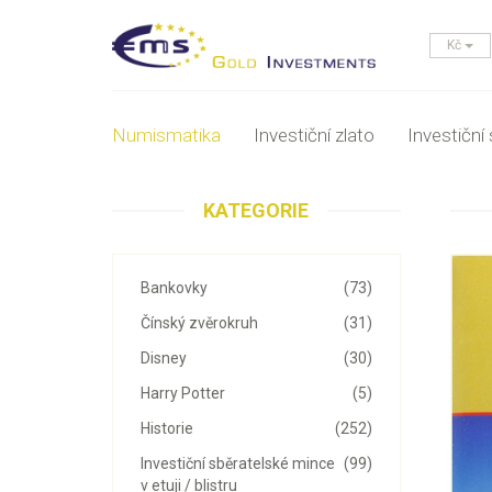
Kč
Numismatika
Investiční zlato
Investiční 
KATEGORIE
Bankovky
(73)
Čínský zvěrokruh
(31)
Disney
(30)
Harry Potter
(5)
Historie
(252)
Investiční sběratelské mince
(99)
v etuji / blistru