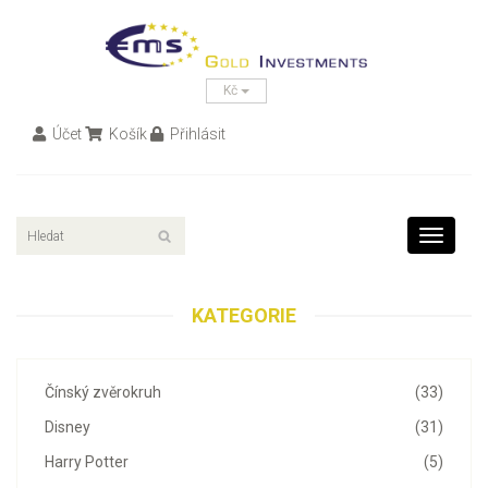
Kč
Účet
Košík
Přihlásit
Toggle
navigati
KATEGORIE
Čínský zvěrokruh
(33)
Disney
(31)
Harry Potter
(5)