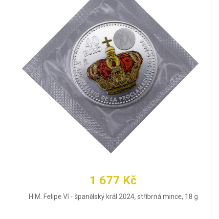
1 677 Kč
H.M. Felipe VI - španělský král 2024, stříbrná mince, 18 g