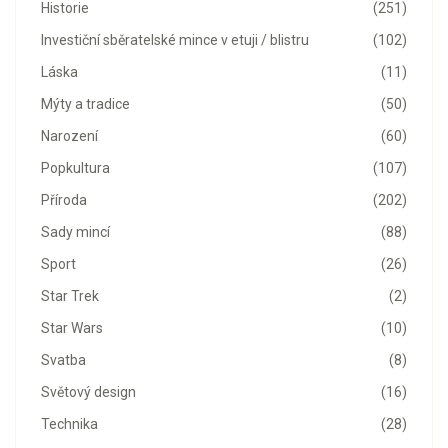
Historie
(251)
Investiční sběratelské mince v etuji / blistru
(102)
Láska
(11)
Mýty a tradice
(50)
Narození
(60)
Popkultura
(107)
Příroda
(202)
Sady mincí
(88)
Sport
(26)
Star Trek
(2)
Star Wars
(10)
Svatba
(8)
Světový design
(16)
Technika
(28)