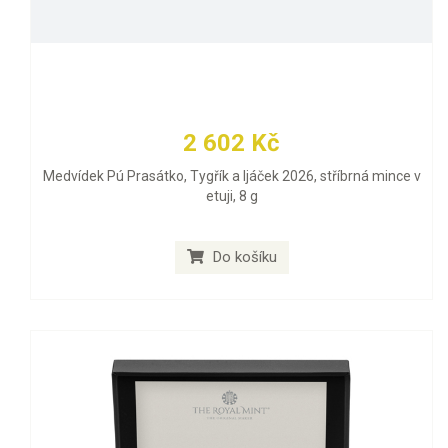
2 602 Kč
Medvídek Pú Prasátko, Tygřík a Ijáček 2026, stříbrná mince v
etuji, 8 g
Do košíku