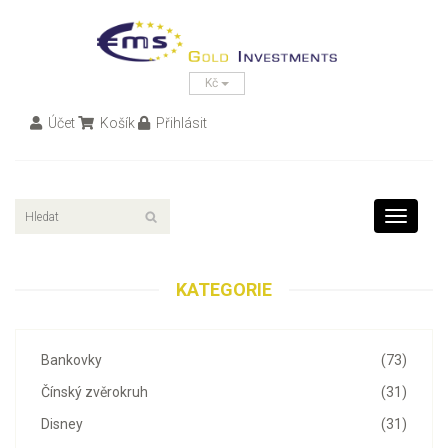
Kč
Účet
Košík
Přihlásit
Toggle
navigati
KATEGORIE
Bankovky
(73)
Čínský zvěrokruh
(31)
Disney
(31)