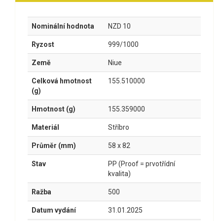
Nominální hodnota
NZD 10
Ryzost
999/1000
Země
Niue
Celková hmotnost
155.510000
(g)
Hmotnost (g)
155.359000
Materiál
Stříbro
Průměr (mm)
58 x 82
Stav
PP (Proof = prvotřídní
kvalita)
Ražba
500
Datum vydání
31.01.2025