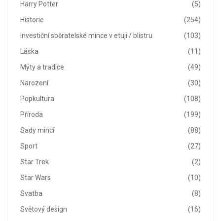
Harry Potter
(5)
Historie
(254)
Investiční sběratelské mince v etuji / blistru
(103)
Láska
(11)
Mýty a tradice
(49)
Narození
(30)
Popkultura
(108)
Příroda
(199)
Sady mincí
(88)
Sport
(27)
Star Trek
(2)
Star Wars
(10)
Svatba
(8)
Světový design
(16)