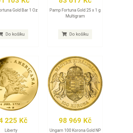
01 103 Kč
83 617 Kč
rtuna Gold Bar 1 Oz
Pamp Fortuna Gold 25 x 1 g
Multigram
Do košíku
Do košíku
4 225 Kč
98 969 Kč
Liberty
Ungarn 100 Korona Gold NP