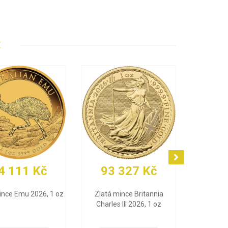
E
92 917 Kč
78 923 Kč
Zlatá mince Maple Leaf
Zlatý slitek PAMP Fortuna
2026, 1 oz
(Multigram), 25 x 1 g