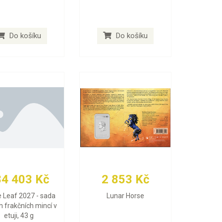
Do košíku
Do košíku
84 403 Kč
2 853 Kč
 Leaf 2027 - sada
Lunar Horse
h frakčních mincí v
etuji, 43 g