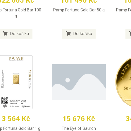
322 005 Kč
161 490 Kč
1
 Fortuna Gold Bar 100
Pamp Fortuna Gold Bar 50 g
Pamp Fo
g
Do košíku
Do košíku
3 564 Kč
15 676 Kč
3
 Fortuna Gold Bar 1 g
The Eye of Sauron