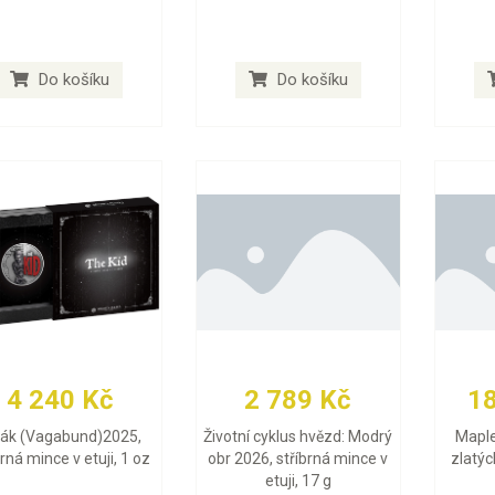
Do košíku
Do košíku
4 240 Kč
2 789 Kč
1
lák (Vagabund)2025,
Životní cyklus hvězd: Modrý
Maple
brná mince v etuji, 1 oz
obr 2026, stříbrná mince v
zlatýc
etuji, 17 g