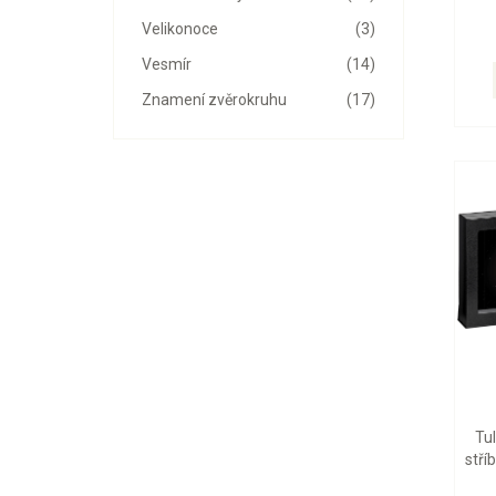
Velikonoce
(3)
Vesmír
(14)
Znamení zvěrokruhu
(17)
Tu
stří