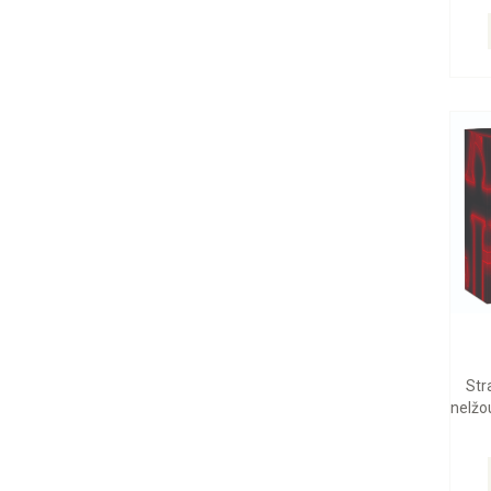
Str
nelžou