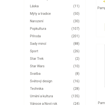
Láska
(11)
Pamp
Mýty a tradice
(50)
Narození
(30)
Popkultura
(107)
Příroda
(201)
Sady mincí
(88)
Sport
(26)
Star Trek
(2)
Star Wars
(10)
Svatba
(8)
Světový design
(16)
Technika
(28)
Umění a kultura
(135)
Pamp
Vánoce a Nový rok
(24)