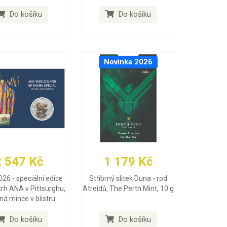
Do košíku
Do košíku
Novinka 2026
2 547 Kč
1 179 Kč
026 - speciální edice
Stříbrný slitek Duna - rod
trh ANA v Pittsurghu,
Atreidů, The Perth Mint, 10 g
rná mince v blistru
Do košíku
Do košíku