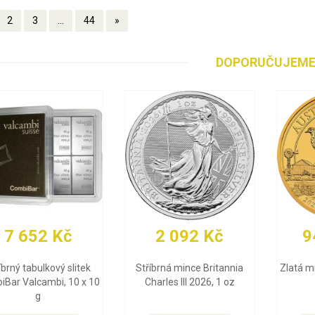
2
3
...
44
»
DOPORUČUJEM
93 327 Kč
30 452 Kč
 oz
Zlatá mince Britannia
Zlatý slitek Valcambi 10 g
Charles III 2026, 1 oz