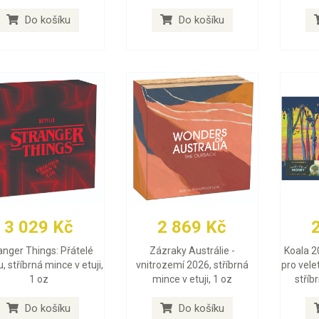
Do košíku
Do košíku
3 029 Kč
2 869 Kč
anger Things: Přátelé
Zázraky Austrálie -
Koala 2
, stříbrná mince v etuji,
vnitrozemí 2026, stříbrná
pro vele
1 oz
mince v etuji, 1 oz
stříb
Do košíku
Do košíku