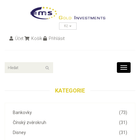
Kč
Účet
Košík
Přihlásit
Toggle
navigati
KATEGORIE
Bankovky
(73)
Čínský zvěrokruh
(31)
Disney
(31)