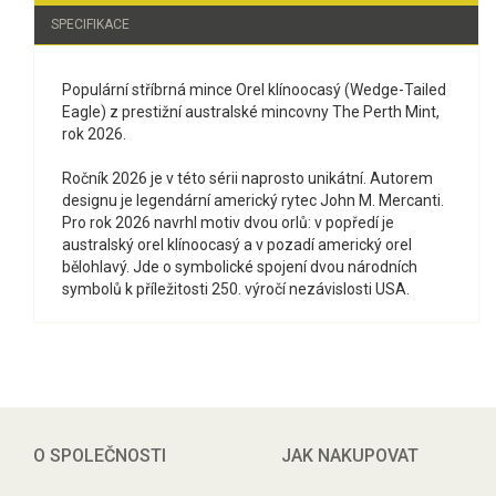
SPECIFIKACE
Populární stříbrná mince Orel klínoocasý (Wedge-Tailed
Eagle) z prestižní australské mincovny The Perth Mint,
rok 2026.
Ročník 2026 je v této sérii naprosto unikátní. Autorem
designu je legendární americký rytec John M. Mercanti.
Pro rok 2026 navrhl motiv dvou orlů: v popředí je
australský orel klínoocasý a v pozadí americký orel
bělohlavý. Jde o symbolické spojení dvou národních
symbolů k příležitosti 250. výročí nezávislosti USA.
O SPOLEČNOSTI
JAK NAKUPOVAT