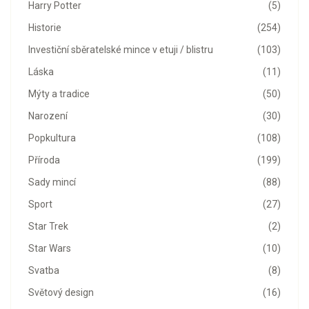
Harry Potter
(5)
Historie
(254)
Investiční sběratelské mince v etuji / blistru
(103)
Láska
(11)
Mýty a tradice
(50)
Narození
(30)
Popkultura
(108)
Příroda
(199)
Sady mincí
(88)
Sport
(27)
Star Trek
(2)
Star Wars
(10)
Svatba
(8)
Světový design
(16)