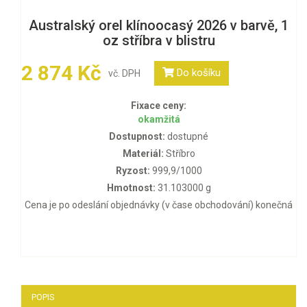
Australský orel klínoocasý 2026 v barvě, 1
oz stříbra v blistru
2 874 Kč
Do košíku
vč. DPH
Fixace ceny:
okamžitá
Dostupnost:
dostupné
Materiál:
Stříbro
Ryzost:
999,9/1000
Hmotnost:
31.103000 g
Cena je po odeslání objednávky (v čase obchodování) konečná
POPIS