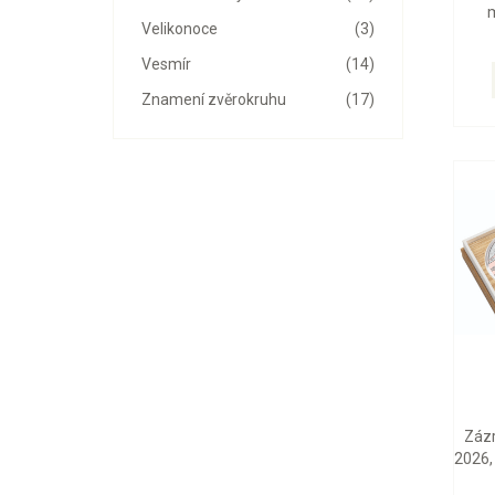
m
Velikonoce
(3)
Vesmír
(14)
Znamení zvěrokruhu
(17)
Zázr
2026, 