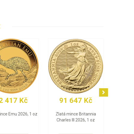
E
91 244 Kč
77 502 Kč
Zlatá mince Maple Leaf
Zlatý slitek PAMP Fortuna
2026, 1 oz
(Multigram), 25 x 1 g