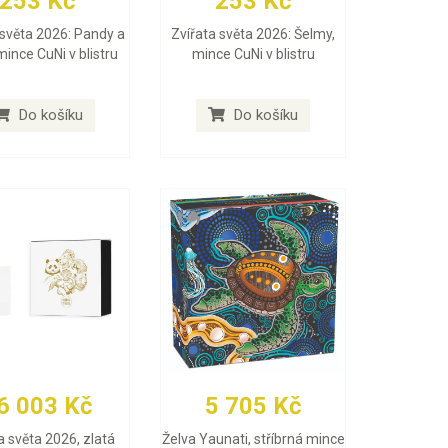
253 Kč
253 Kč
 světa 2026: Pandy a
Zvířata světa 2026: Šelmy,
mince CuNi v blistru
mince CuNi v blistru
Do košíku
Do košíku
6 003 Kč
5 705 Kč
a světa 2026, zlatá
Želva Yaunati, stříbrná mince