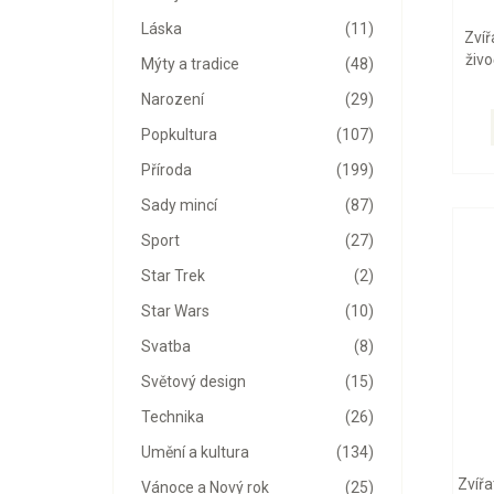
Láska
(11)
Zvíř
živo
Mýty a tradice
(48)
Narození
(29)
Popkultura
(107)
Příroda
(199)
Sady mincí
(87)
Sport
(27)
Star Trek
(2)
Star Wars
(10)
Svatba
(8)
Světový design
(15)
Technika
(26)
Umění a kultura
(134)
Zvířa
Vánoce a Nový rok
(25)