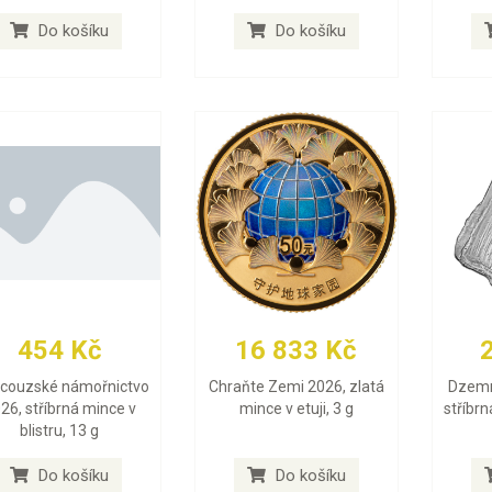
Do košíku
Do košíku
454 Kč
16 833 Kč
ncouzské námořnictvo
Chraňte Zemi 2026, zlatá
Dzemm
26, stříbrná mince v
mince v etuji, 3 g
stříbrn
blistru, 13 g
Do košíku
Do košíku