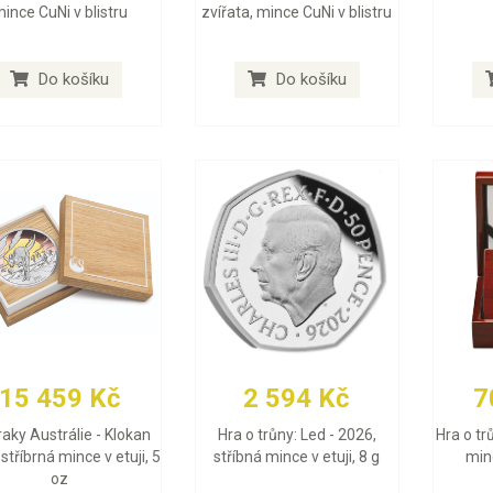
ince CuNi v blistru
zvířata, mince CuNi v blistru
Do košíku
Do košíku
15 459 Kč
2 594 Kč
7
aky Austrálie - Klokan
Hra o trůny: Led - 2026,
Hra o tr
stříbrná mince v etuji, 5
stříbná mince v etuji, 8 g
minc
oz