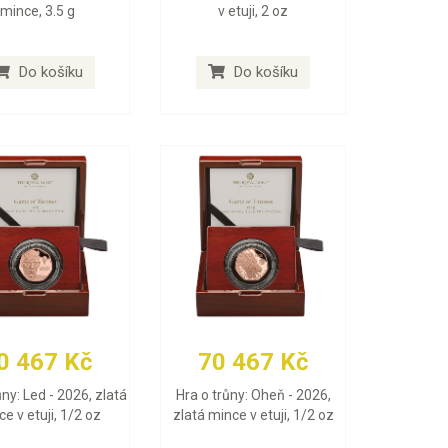
mince, 3.5 g
v etuji, 2 oz
Do košíku
Do košíku
0 467 Kč
70 467 Kč
ůny: Led - 2026, zlatá
Hra o trůny: Oheň - 2026,
e v etuji, 1/2 oz
zlatá mince v etuji, 1/2 oz