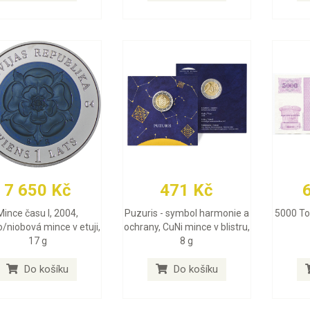
7 650 Kč
471 Kč
Mince času I, 2004,
Puzuris - symbol harmonie a
5000 Tol
o/niobová mince v etuji,
ochrany, CuNi mince v blistru,
17 g
8 g
Do košíku
Do košíku