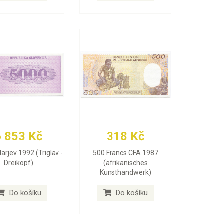
6 853 Kč
318 Kč
arjev 1992 (Triglav -
500 Francs CFA 1987
Dreikopf)
(afrikanisches
Kunsthandwerk)
Do košíku
Do košíku