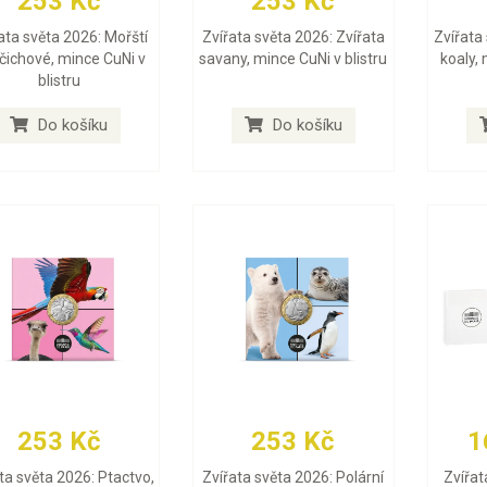
253 Kč
253 Kč
ata světa 2026: Mořští
Zvířata světa 2026: Zvířata
Zvířata
čichové, mince CuNi v
savany, mince CuNi v blistru
koaly, 
blistru
Do košíku
Do košíku
253 Kč
253 Kč
1
ta světa 2026: Ptactvo,
Zvířata světa 2026: Polární
Zvířat