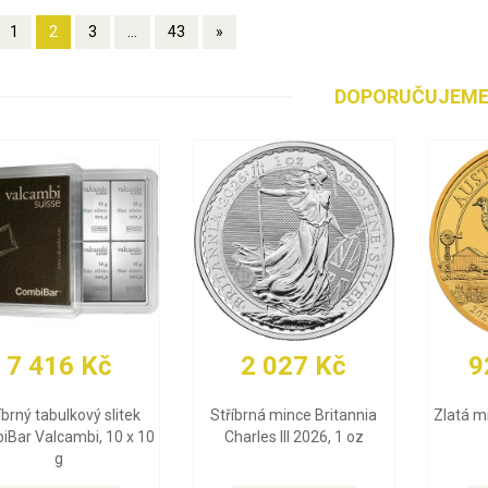
1
2
3
...
43
»
DOPORUČUJEM
91 647 Kč
29 903 Kč
Zlatá mince Britannia
Zlatý slitek Valcambi 10 g
Charles III 2026, 1 oz