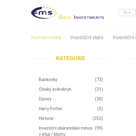
Kč
Numismatika
Investiční zlato
Investiční 
KATEGORIE
Bankovky
(73)
Čínský zvěrokruh
(31)
Disney
(30)
Harry Potter
(5)
Historie
(252)
Investiční sběratelské mince
(99)
v etuji / blistru