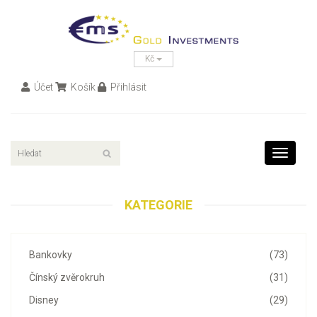
Kč
Účet
Košík
Přihlásit
Toggle
navigati
KATEGORIE
Bankovky
(73)
Čínský zvěrokruh
(31)
Disney
(29)