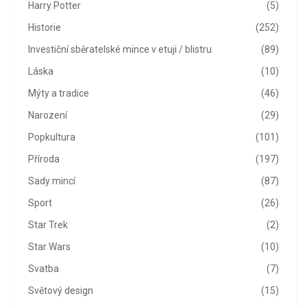
Harry Potter
(5)
Historie
(252)
Investiční sběratelské mince v etuji / blistru
(89)
Láska
(10)
Mýty a tradice
(46)
Narození
(29)
Popkultura
(101)
Příroda
(197)
Sady mincí
(87)
Sport
(26)
Star Trek
(2)
Star Wars
(10)
Svatba
(7)
Světový design
(15)