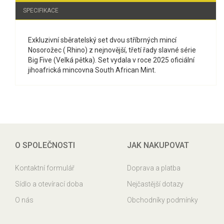
SPECIFIKACE
Exkluzivní sběratelský set dvou stříbrných mincí
Nosorožec ( Rhino) z nejnovější, třetí řady slavné série
Big Five (Velká pětka). Set vydala v roce 2025 oficiální
jihoafrická mincovna South African Mint.
O SPOLEČNOSTI
JAK NAKUPOVAT
Kontaktní formulář
Doprava a platba
Sídlo a otevírací doba
Nejčastější dotazy
O nás
Obchodníky podmínky