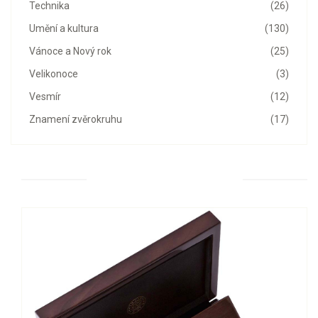
Technika
(26)
Umění a kultura
(130)
Vánoce a Nový rok
(25)
Velikonoce
(3)
Vesmír
(12)
Znamení zvěrokruhu
(17)