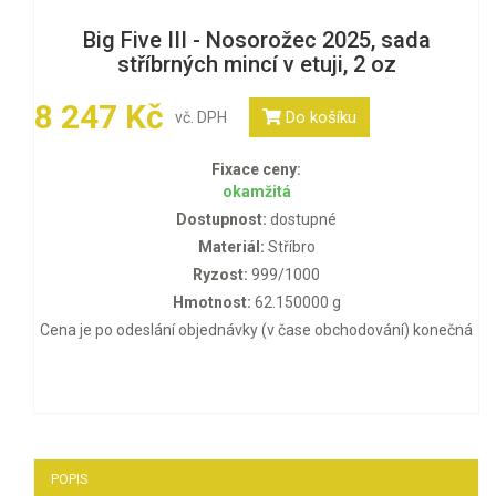
Big Five III - Nosorožec 2025, sada
stříbrných mincí v etuji, 2 oz
8 247 Kč
Do košíku
vč. DPH
Fixace ceny:
okamžitá
Dostupnost:
dostupné
Materiál:
Stříbro
Ryzost:
999/1000
Hmotnost:
62.150000 g
Cena je po odeslání objednávky (v čase obchodování) konečná
POPIS