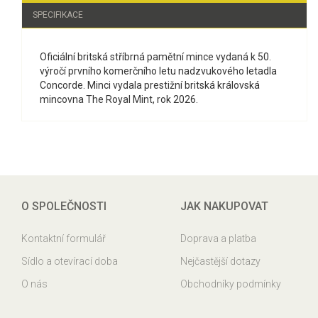
SPECIFIKACE
Oficiální britská stříbrná pamětní mince vydaná k 50.
výročí prvního komerčního letu nadzvukového letadla
Concorde. Minci vydala prestižní britská královská
mincovna The Royal Mint, rok 2026.
O SPOLEČNOSTI
JAK NAKUPOVAT
Kontaktní formulář
Doprava a platba
Sídlo a otevírací doba
Nejčastější dotazy
O nás
Obchodníky podmínky