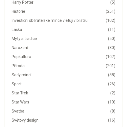
Harry Potter
(5)
Historie
(251)
Investiční sběratelské mince v etuji / blistru
(102)
Láska
(11)
Mýty a tradice
(50)
Narození
(30)
Popkultura
(107)
Příroda
(201)
Sady mincí
(88)
Sport
(26)
Star Trek
(2)
Star Wars
(10)
Svatba
(8)
Světový design
(16)