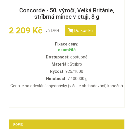
Concorde - 50. výročí, Velká Británie,
stříbrná mince v etuji, 8 g
2 209 Kč
Do košíku
vč. DPH
Fixace ceny:
okamžitá
Dostupnost:
dostupné
Materiál:
Stříbro
Ryzost:
925/1000
Hmotnost:
7.400000 g
Cena je po odeslání objednávky (v čase obchodování) konečná
POPIS