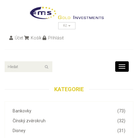
Kč
Účet
Košík
Přihlásit
Toggle
navigati
KATEGORIE
Bankovky
(73)
Čínský zvěrokruh
(32)
Disney
(31)