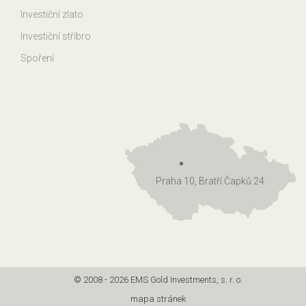
Investiční zlato
Investiční stříbro
Spoření
Praha 10, Bratří Čapků 24
© 2008 - 2026 EMS Gold Investments, s. r. o.
mapa stránek