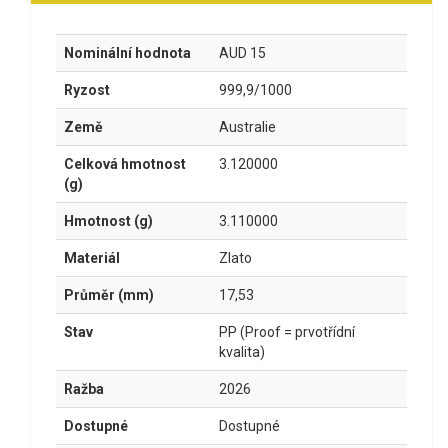
Nominální hodnota
AUD 15
Ryzost
999,9/1000
Země
Australie
Celková hmotnost
3.120000
(g)
Hmotnost (g)
3.110000
Materiál
Zlato
Průměr (mm)
17,53
Stav
PP (Proof = prvotřídní
kvalita)
Ražba
2026
Dostupné
Dostupné