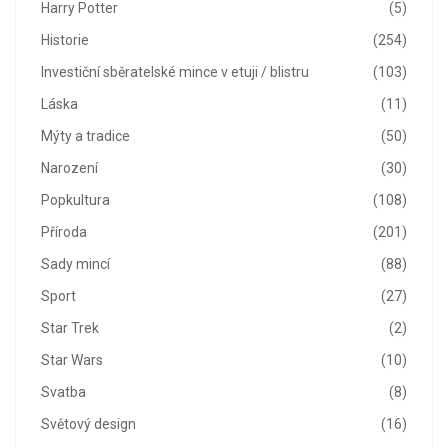
Harry Potter
(5)
Historie
(254)
Investiční sběratelské mince v etuji / blistru
(103)
Láska
(11)
Mýty a tradice
(50)
Narození
(30)
Popkultura
(108)
Příroda
(201)
Sady mincí
(88)
Sport
(27)
Star Trek
(2)
Star Wars
(10)
Svatba
(8)
Světový design
(16)