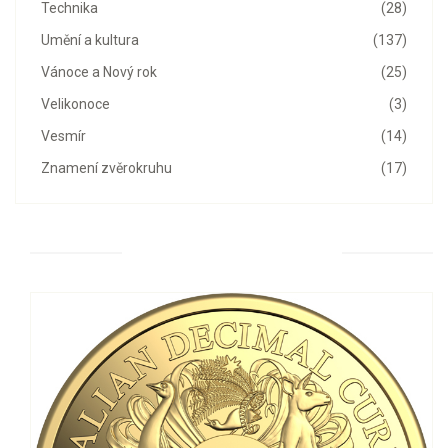
Technika
(28)
Umění a kultura
(137)
Vánoce a Nový rok
(25)
Velikonoce
(3)
Vesmír
(14)
Znamení zvěrokruhu
(17)