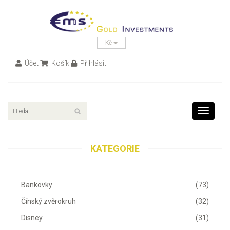
Kč
Účet
Košík
Přihlásit
Toggle
navigati
KATEGORIE
Bankovky
(73)
Čínský zvěrokruh
(32)
Disney
(31)