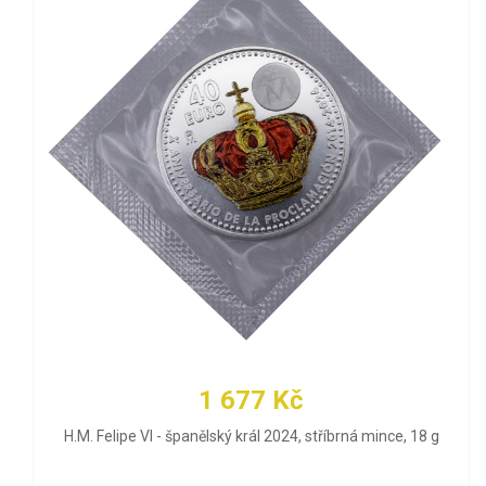
1 677 Kč
H.M. Felipe VI - španělský král 2024, stříbrná mince, 18 g