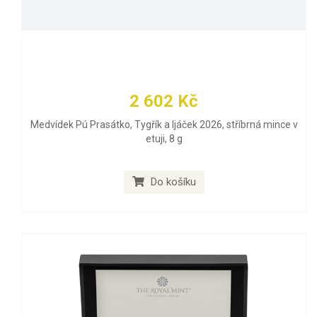
2 602 Kč
Medvídek Pú Prasátko, Tygřík a Ijáček 2026, stříbrná mince v
etuji, 8 g
Do košíku