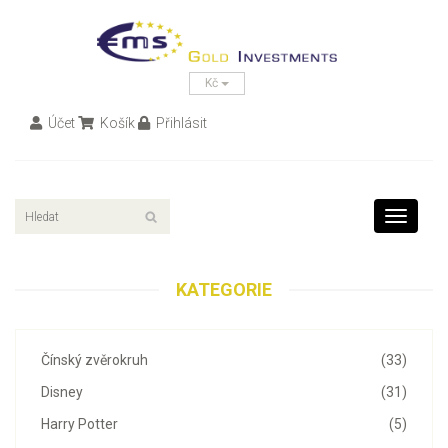
Kč
Účet
Košík
Přihlásit
Toggle
navigati
KATEGORIE
Čínský zvěrokruh
(33)
Disney
(31)
Harry Potter
(5)