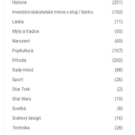
Historie
(251)
Investiční sběratelské mince v etuji / blistru
(102)
Láska
(11)
Mýty a tradice
(50)
Narození
(60)
Popkultura
(107)
Příroda
(202)
Sady mincí
(88)
Sport
(26)
Star Trek
(2)
Star Wars
(10)
Svatba
(8)
Světový design
(16)
Technika
(28)