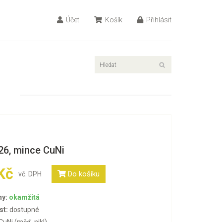
Účet
Košík
Přihlásit
26, mince CuNi
Kč
Do košíku
vč. DPH
ny:
okamžitá
st:
dostupné