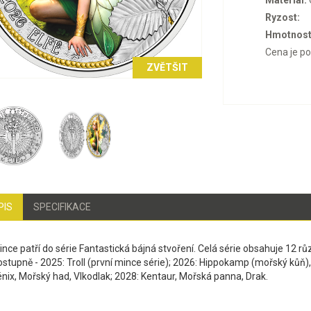
Materiál:
Ryzost:
Hmotnost
Cena je p
ZVĚTŠIT
PIS
SPECIFIKACE
nce patří do série Fantastická bájná stvoření. Celá série obsahuje 12 rů
stupně - 2025: Troll (první mince série); 2026: Hippokamp (mořský kůň), 
énix, Mořský had, Vlkodlak; 2028: Kentaur, Mořská panna, Drak.