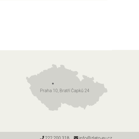
Praha 10, Bratří Čapků 24
222 200 318
info@zlato-eu.cz