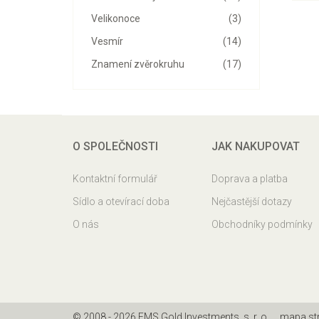
Velikonoce
(3)
Vesmír
(14)
Znamení zvěrokruhu
(17)
O SPOLEČNOSTI
JAK NAKUPOVAT
Kontaktní formulář
Doprava a platba
Sídlo a otevírací doba
Nejčastější dotazy
O nás
Obchodníky podmínky
© 2008 - 2026 EMS Gold Investments, s. r. o.
mapa st