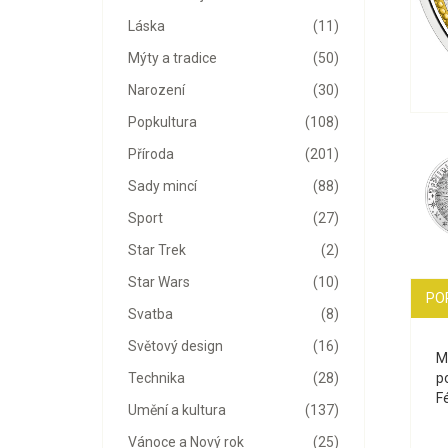
Láska
(11)
Mýty a tradice
(50)
Narození
(30)
Popkultura
(108)
Příroda
(201)
Sady mincí
(88)
Sport
(27)
Star Trek
(2)
Star Wars
(10)
PO
Svatba
(8)
Světový design
(16)
Mi
po
Technika
(28)
F
Umění a kultura
(137)
Vánoce a Nový rok
(25)