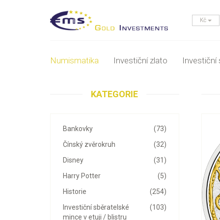
Kč
Numismatika
Investiční zlato
Investiční 
KATEGORIE
Bankovky
(73)
Čínský zvěrokruh
(32)
Disney
(31)
Harry Potter
(5)
Historie
(254)
Investiční sběratelské
(103)
mince v etuji / blistru