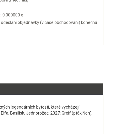
CuNi (měď, nikl)
:
0.000000 g
o odeslání objednávky (v čase obchodování) konečná
zných legendárních bytostí, které vycházejí
Elfa, Basilisk, Jednorožec; 2027: Greif (pták Noh),