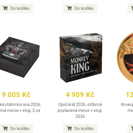
Do košíku
Do košíku
9 005 Kč
4 909 Kč
1
ská státní koruna 2026,
Opičí král 2026, stříbrná
Krvavý
brná mince v etuji, 2 oz
pozlacená mince v etuji,
min
2026
Do košíku
Do košíku