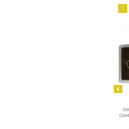
1
2 032 Kč
92 565 Kč
Stříbrná mince Britannia
Zlatá mince Emu 2026, 1 oz
Charles III 2026, 1 oz