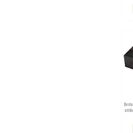
Brit
stří