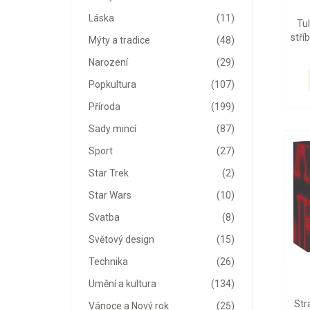
Láska
(11)
Tu
stří
Mýty a tradice
(48)
Narození
(29)
Popkultura
(107)
Příroda
(199)
Sady mincí
(87)
Sport
(27)
Star Trek
(2)
Star Wars
(10)
Svatba
(8)
Světový design
(15)
Technika
(26)
Umění a kultura
(134)
Str
Vánoce a Nový rok
(25)