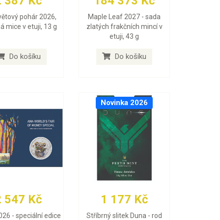
2 387 Kč
184 373 Kč
větový pohár 2026,
Maple Leaf 2027 - sada
ná mice v etuji, 13 g
zlatých frakčních mincí v
etuji, 43 g
Do košíku
Do košíku
Novinka 2026
2 547 Kč
1 177 Kč
026 - speciální edice
Stříbrný slitek Duna - rod