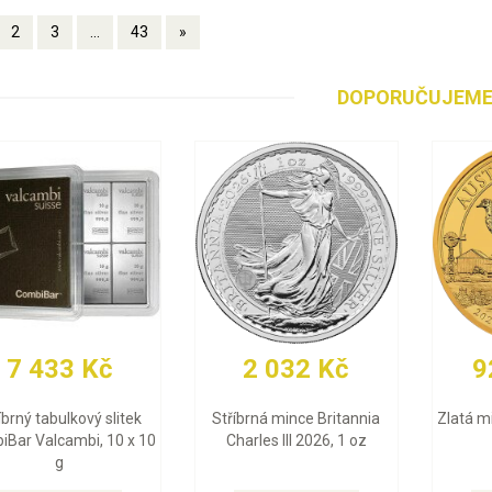
2
3
...
43
»
DOPORUČUJEM
91 793 Kč
29 951 Kč
Zlatá mince Britannia
Zlatý slitek Valcambi 10 g
Zl
Charles III 2026, 1 oz