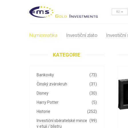
Kč
Numismatika
Investiční zlato
Investiční 
KATEGORIE
Bankovky
(73)
Čínský zvěrokruh
(31)
Disney
(30)
Harry Potter
(5)
Historie
(252)
Investiční sběratelské mince
(99)
v etuji / blistru