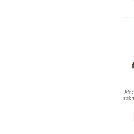
Afric
stříb