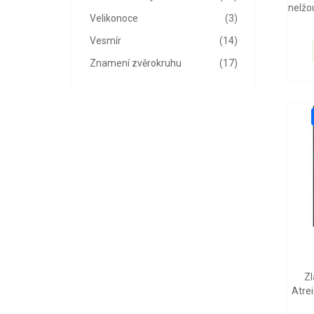
nelžou
Velikonoce
(3)
Vesmír
(14)
Znamení zvěrokruhu
(17)
Zl
Atrei