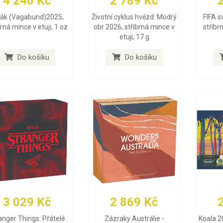
4 240 Kč
2 789 Kč
lák (Vagabund)2025,
Životní cyklus hvězd: Modrý
FIFA s
brná mince v etuji, 1 oz
obr 2026, stříbrná mince v
stříbr
etuji, 17 g
Do košíku
Do košíku
3 029 Kč
2 869 Kč
anger Things: Přátelé
Zázraky Austrálie -
Koala 2