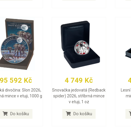
95 592 Kč
4 749 Kč
ká divočina: Slon 2026,
Snovačka jedovatá (Redback
Lesní 
rná mince v etuji, 1000 g
spider) 2026, stříbrná mince
min
v etuji, 1 oz
Do košíku
Do košíku