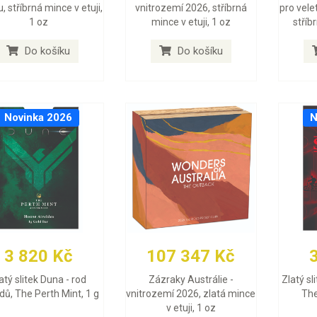
, stříbrná mince v etuji,
vnitrozemí 2026, stříbrná
pro vele
1 oz
mince v etuji, 1 oz
stříb
Do košíku
Do košíku
Novinka 2026
N
3 820 Kč
107 347 Kč
atý slitek Duna - rod
Zázraky Austrálie -
Zlatý sl
dů, The Perth Mint, 1 g
vnitrozemí 2026, zlatá mince
The
v etuji, 1 oz