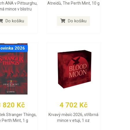
trh ANA v Pittsurghu,
Atreidů, The Perth Mint, 10 g
rná mince v blistru
Do košíku
Do košíku
ovinka 2026
3 820 Kč
4 702 Kč
itek Stranger Things,
Krvavý měsíc 2026, stříbrná
 Perth Mint, 1 g
mince v etuji, 1 oz