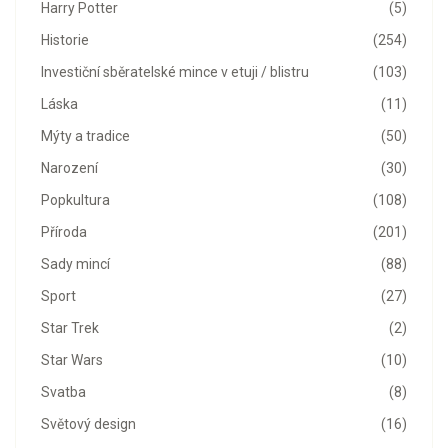
Harry Potter
(5)
Historie
(254)
Investiční sběratelské mince v etuji / blistru
(103)
Láska
(11)
Mýty a tradice
(50)
Narození
(30)
Popkultura
(108)
Příroda
(201)
Sady mincí
(88)
Sport
(27)
Star Trek
(2)
Star Wars
(10)
Svatba
(8)
Světový design
(16)