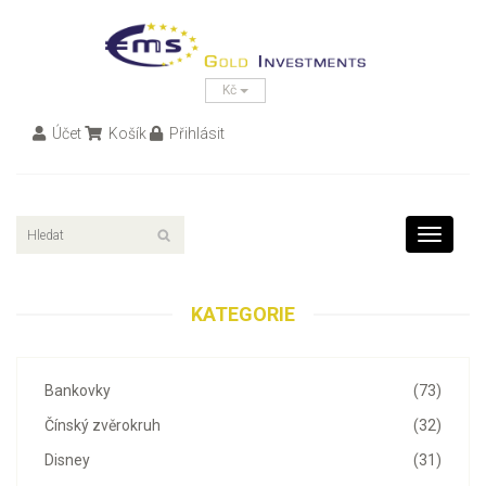
Kč
Účet
Košík
Přihlásit
Toggle
navigati
KATEGORIE
Bankovky
(73)
Čínský zvěrokruh
(32)
Disney
(31)