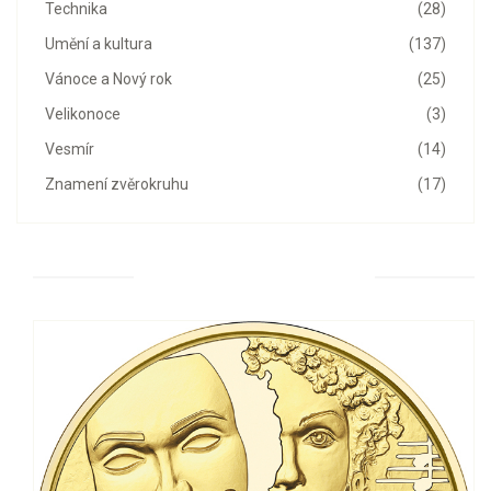
Technika
(28)
Umění a kultura
(137)
Vánoce a Nový rok
(25)
Velikonoce
(3)
Vesmír
(14)
Znamení zvěrokruhu
(17)