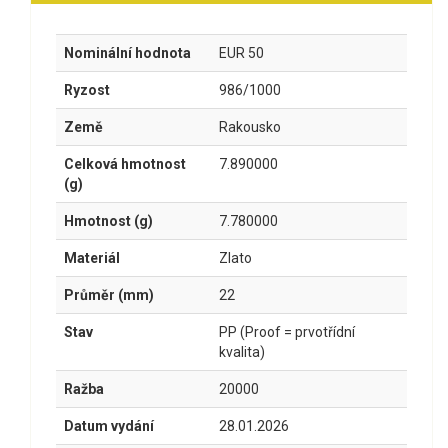
Nominální hodnota
EUR 50
Ryzost
986/1000
Země
Rakousko
Celková hmotnost
7.890000
(g)
Hmotnost (g)
7.780000
Materiál
Zlato
Průměr (mm)
22
Stav
PP (Proof = prvotřídní
kvalita)
Ražba
20000
Datum vydání
28.01.2026