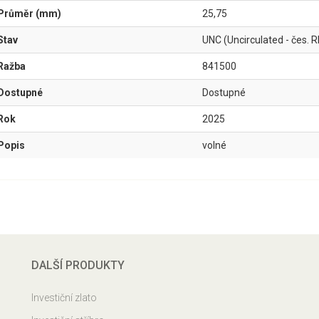
Průměr (mm)
25,75
Stav
UNC (Uncirculated - čes. R
Ražba
841500
Dostupné
Dostupné
Rok
2025
Popis
volné
DALŠÍ PRODUKTY
Investiční zlato