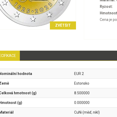
Materiál:
Ryzost:
Hmotnost
Cena je p
ZVĚTŠIT
ECIFIKACE
Nominální hodnota
EUR 2
Země
Estonsko
Celková hmotnost (g)
8.500000
Hmotnost (g)
0.000000
Materiál
CuNi (měď, nikl)