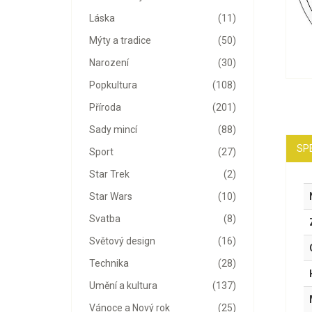
Láska
(11)
Mýty a tradice
(50)
Narození
(30)
Popkultura
(108)
Příroda
(201)
Sady mincí
(88)
SP
Sport
(27)
Star Trek
(2)
Star Wars
(10)
Svatba
(8)
Světový design
(16)
Technika
(28)
Umění a kultura
(137)
Vánoce a Nový rok
(25)