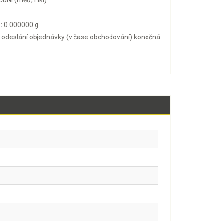
CuNi (měď, nikl)
:
0.000000 g
o odeslání objednávky (v čase obchodování) konečná