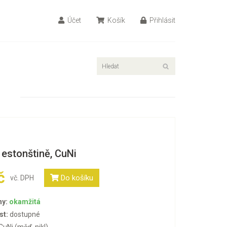
Účet
Košík
Přihlásit
 estonštině, CuNi
č
Do košíku
vč. DPH
ny:
okamžitá
st:
dostupné