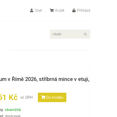
Účet
Košík
Přihlásit
m v Římě 2026, stříbrná mince v etuji,
51 Kč
Do košíku
vč. DPH
ny:
okamžitá
st:
dostupné