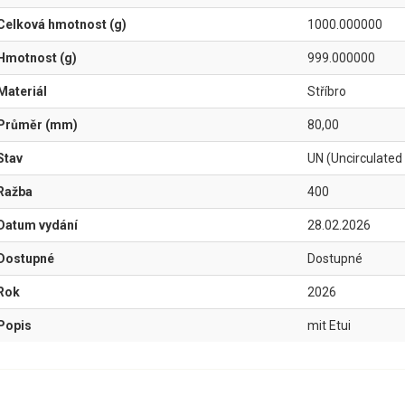
Celková hmotnost (g)
1000.000000
Hmotnost (g)
999.000000
Materiál
Stříbro
Průměr (mm)
80,00
Stav
UN (Uncirculated
Ražba
400
Datum vydání
28.02.2026
Dostupné
Dostupné
Rok
2026
Popis
mit Etui