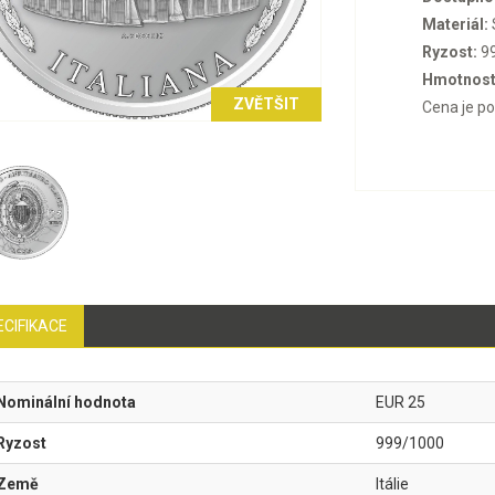
Materiál:
Ryzost:
9
Hmotnost
ZVĚTŠIT
Cena je p
ECIFIKACE
Nominální hodnota
EUR 25
Ryzost
999/1000
Země
Itálie