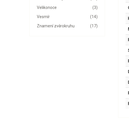
Velikonoce
(3)
Vesmír
(14)
Znamení zvěrokruhu
(17)