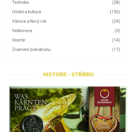
Technika
(28)
Umění a kultura
(135)
Vánoce a Nový rok
(24)
Velikonoce
(3)
Vesmír
(14)
Znamení zvěrokruhu
(17)
HISTORIE - STŘÍBRO