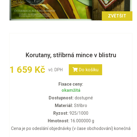
ZVĚTŠIT
Korutany, stříbrná mince v blistru
1 659 Kč
Do košíku
vč. DPH
Fixace ceny:
okamžitá
Dostupnost:
dostupné
Materiál:
Stříbro
Ryzost:
925/1000
Hmotnost:
16.000000 g
Cena je po odeslání objednávky (v čase obchodování) konečná