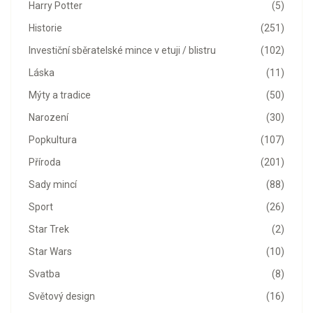
Harry Potter
(5)
Historie
(251)
Investiční sběratelské mince v etuji / blistru
(102)
Láska
(11)
Mýty a tradice
(50)
Narození
(30)
Popkultura
(107)
Příroda
(201)
Sady mincí
(88)
Sport
(26)
Star Trek
(2)
Star Wars
(10)
Svatba
(8)
Světový design
(16)