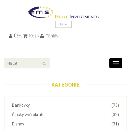
Kč
Účet
Košík
Přihlásit
Toggle
navigati
KATEGORIE
Bankovky
(73)
Čínský zvěrokruh
(32)
Disney
(31)