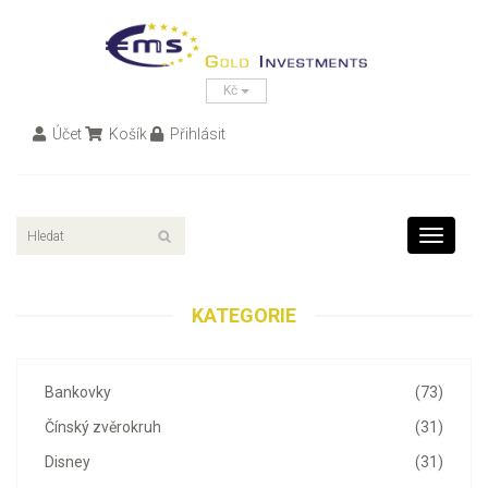
Kč
Účet
Košík
Přihlásit
Toggle
navigati
KATEGORIE
Bankovky
(73)
Čínský zvěrokruh
(31)
Disney
(31)