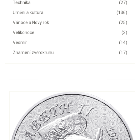
Technika
(27)
Umění a kultura
(136)
Vánoce a Nový rok
(25)
Velikonoce
(3)
Vesmír
(14)
Znamení zvěrokruhu
(17)