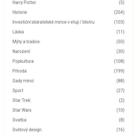
Harry Potter
(5)
Historie
(254)
Investiční sběratelské mince v etuji / blistru
(103)
Láska
(11)
Mýty a tradice
(50)
Narození
(30)
Popkultura
(108)
Příroda
(199)
Sady mincí
(88)
Sport
(27)
Star Trek
(2)
Star Wars
(10)
Svatba
(8)
Světový design
(16)