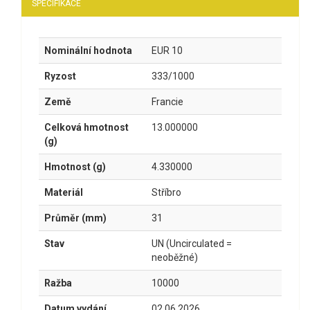
SPECIFIKACE
Nominální hodnota
EUR 10
Ryzost
333/1000
Země
Francie
Celková hmotnost
13.000000
(g)
Hmotnost (g)
4.330000
Materiál
Stříbro
Průměr (mm)
31
Stav
UN (Uncirculated =
neoběžné)
Ražba
10000
Datum vydání
02.06.2026