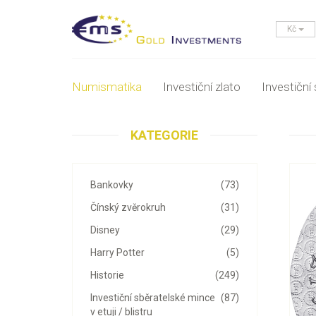
Kč
Numismatika
Investiční zlato
Investiční 
KATEGORIE
Bankovky
(73)
Čínský zvěrokruh
(31)
Disney
(29)
Harry Potter
(5)
Historie
(249)
Investiční sběratelské mince
(87)
v etuji / blistru