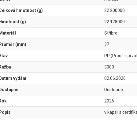
Celková hmotnost (g)
22.200000
Hmotnost (g)
22.178000
Materiál
Stříbro
Průměr (mm)
37
Stav
PP (Proof = prvotř
Ražba
3000
Datum vydání
02.06.2026
Dostupné
Dostupné
Rok
2026
Popis
v kapsli s certifi