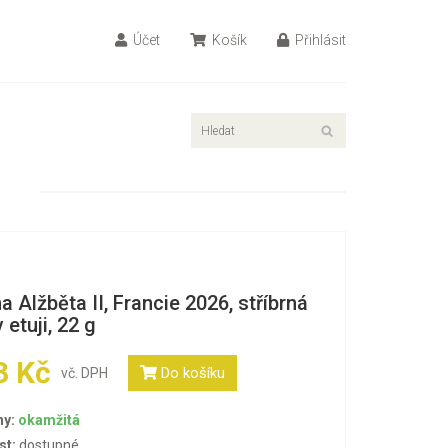
Účet
Košík
Přihlásit
a Alžběta II, Francie 2026, stříbrná
 etuji, 22 g
3 Kč
Do košíku
vč. DPH
ny:
okamžitá
st:
dostupné