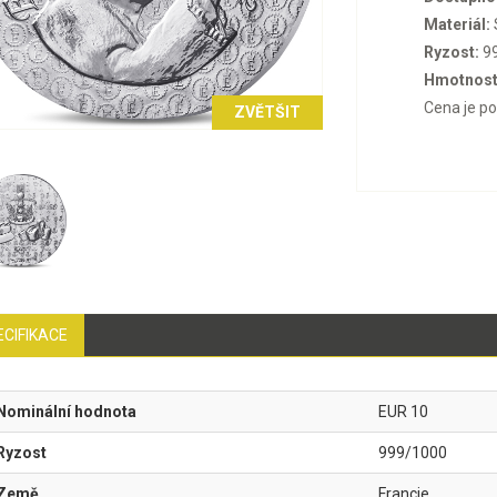
Materiál:
Ryzost:
9
Hmotnost
Cena je p
ZVĚTŠIT
ECIFIKACE
Nominální hodnota
EUR 10
Ryzost
999/1000
Země
Francie