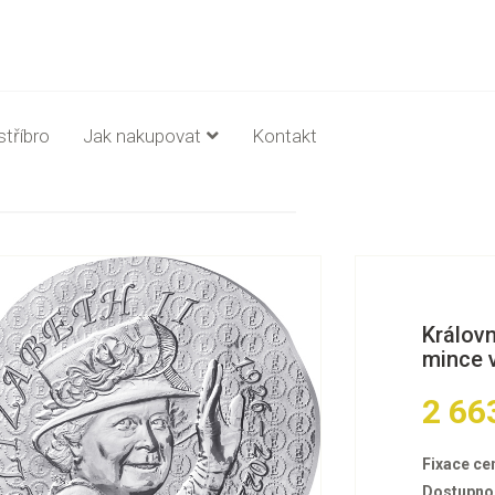
stříbro
Jak nakupovat
Kontakt
Královn
mince v
2 66
Fixace ce
Dostupno