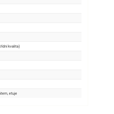
ídní kvalita)
kátem, etuje