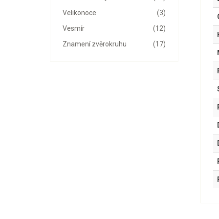
Velikonoce
(3)
Vesmír
(12)
Znamení zvěrokruhu
(17)