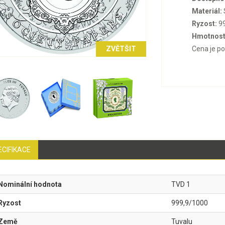
Materiál:
Ryzost:
99
Hmotnost
ZVĚTŠIT
Cena je p
ECIFIKACE
Nominální hodnota
TVD 1
Ryzost
999,9/1000
Země
Tuvalu