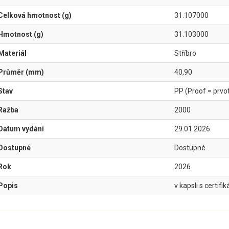
Celková hmotnost (g)
31.107000
Hmotnost (g)
31.103000
Materiál
Stříbro
Průměr (mm)
40,90
Stav
PP (Proof = prvotř
Ražba
2000
Datum vydání
29.01.2026
Dostupné
Dostupné
Rok
2026
Popis
v kapsli s certifi