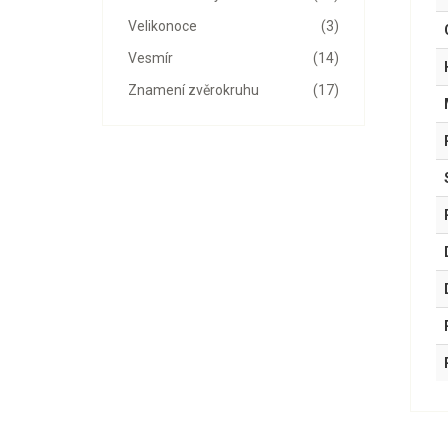
Velikonoce
(3)
Vesmír
(14)
Znamení zvěrokruhu
(17)