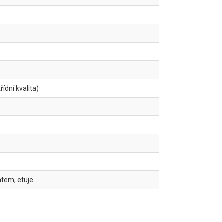
ídní kvalita)
kátem, etuje