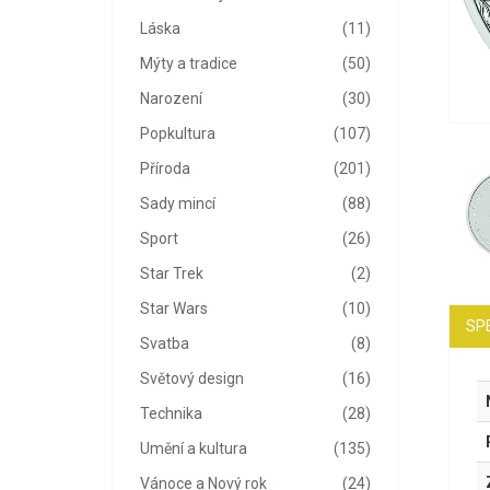
Láska
(11)
Mýty a tradice
(50)
Narození
(30)
Popkultura
(107)
Příroda
(201)
Sady mincí
(88)
Sport
(26)
Star Trek
(2)
Star Wars
(10)
SP
Svatba
(8)
Světový design
(16)
Technika
(28)
Umění a kultura
(135)
Vánoce a Nový rok
(24)