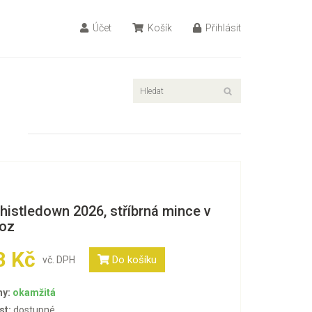
Účet
Košík
Přihlásit
histledown 2026, stříbrná mince v
 oz
8 Kč
Do košíku
vč. DPH
ny:
okamžitá
st:
dostupné