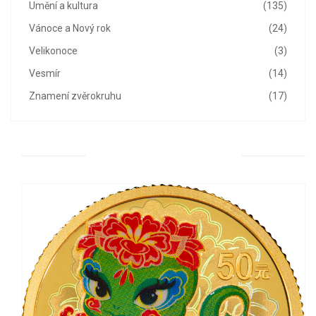
Umění a kultura
(135)
Vánoce a Nový rok
(24)
Velikonoce
(3)
Vesmír
(14)
Znamení zvěrokruhu
(17)