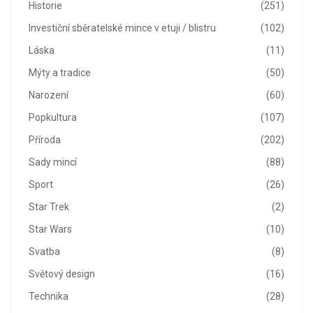
Historie
(251)
Investiční sběratelské mince v etuji / blistru
(102)
Láska
(11)
Mýty a tradice
(50)
Narození
(60)
Popkultura
(107)
Příroda
(202)
Sady mincí
(88)
Sport
(26)
Star Trek
(2)
Star Wars
(10)
Svatba
(8)
Světový design
(16)
Technika
(28)