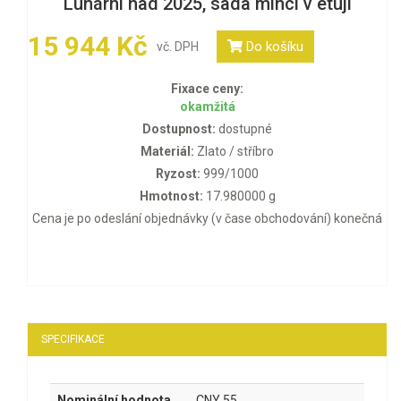
Lunární had 2025, sada mincí v etuji
15 944 Kč
Do košíku
vč. DPH
Fixace ceny:
okamžitá
Dostupnost:
dostupné
Materiál:
Zlato / stříbro
Ryzost:
999/1000
Hmotnost:
17.980000 g
Cena je po odeslání objednávky (v čase obchodování) konečná
SPECIFIKACE
Nominální hodnota
CNY 55