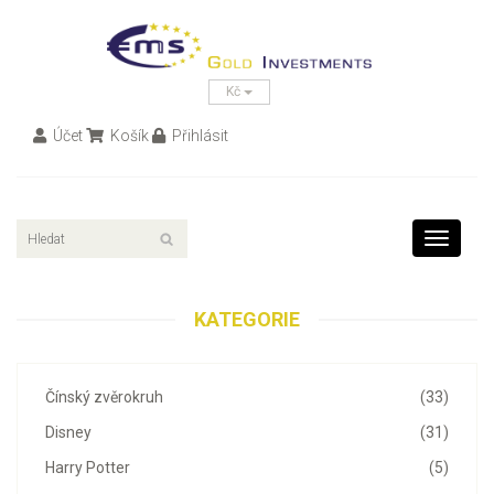
Kč
Účet
Košík
Přihlásit
Toggle
navigati
KATEGORIE
Čínský zvěrokruh
(33)
Disney
(31)
Harry Potter
(5)