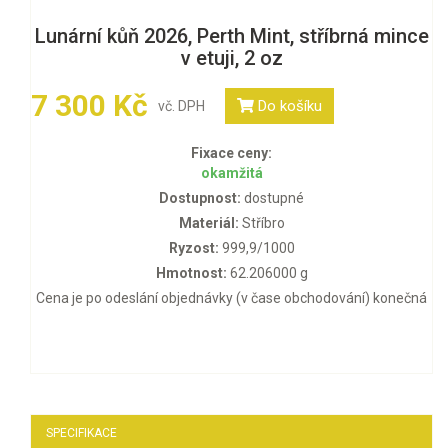
Lunární kůň 2026, Perth Mint, stříbrná mince
v etuji, 2 oz
7 300 Kč
Do košíku
vč. DPH
Fixace ceny:
okamžitá
Dostupnost:
dostupné
Materiál:
Stříbro
Ryzost:
999,9/1000
Hmotnost:
62.206000 g
Cena je po odeslání objednávky (v čase obchodování) konečná
SPECIFIKACE