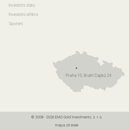
Investiční zlato
Investiční stříbro
Spoření
Praha 10, Bratří Čapků 24
© 2008 - 2026 EMS Gold Investments, s. r. o.
mapa stránek