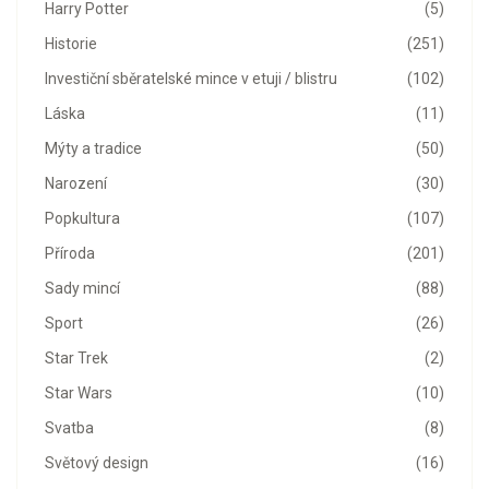
Harry Potter
(5)
Historie
(251)
Investiční sběratelské mince v etuji / blistru
(102)
Láska
(11)
Mýty a tradice
(50)
Narození
(30)
Popkultura
(107)
Příroda
(201)
Sady mincí
(88)
Sport
(26)
Star Trek
(2)
Star Wars
(10)
Svatba
(8)
Světový design
(16)