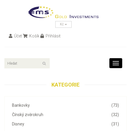
Kč
Účet
Košík
Přihlásit
Toggle
navigati
KATEGORIE
Bankovky
(73)
Čínský zvěrokruh
(32)
Disney
(31)