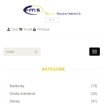
Kč
Účet
Košík
Přihlásit
Toggle
navigati
KATEGORIE
Bankovky
(73)
Čínský zvěrokruh
(32)
Disney
(31)