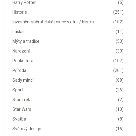
Harry Potter
(5)
Historie
(251)
Investiční sběratelské mince v etuji / blistru
(102)
Láska
(11)
Mýty a tradice
(50)
Narození
(30)
Popkultura
(107)
Příroda
(201)
Sady mincí
(88)
Sport
(26)
Star Trek
(2)
Star Wars
(10)
Svatba
(8)
Světový design
(16)