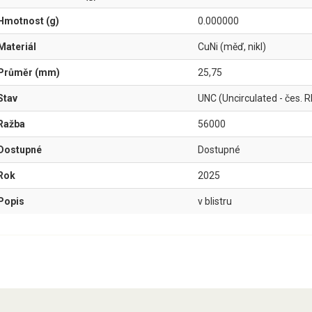
Hmotnost (g)
0.000000
Materiál
CuNi (měď, nikl)
Průměr (mm)
25,75
Stav
UNC (Uncirculated - čes. R
Ražba
56000
Dostupné
Dostupné
Rok
2025
Popis
v blistru