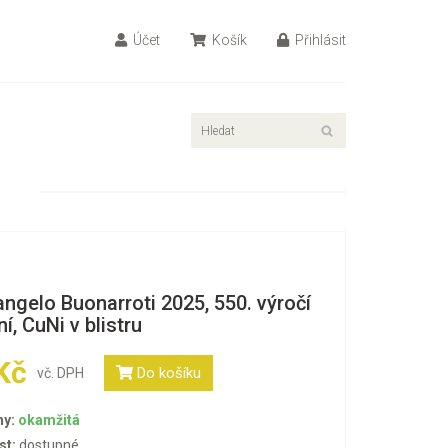
Účet
Košík
Přihlásit
ngelo Buonarroti 2025, 550. výročí
í, CuNi v blistru
Kč
Do košíku
vč. DPH
ny:
okamžitá
st:
dostupné