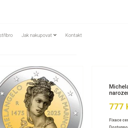
stříbro
Jak nakupovat
Kontakt
Michela
narozen
777 
Fixace ce
Dostupno