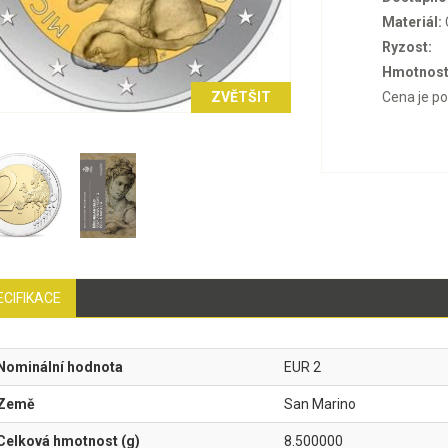
Materiál:
Ryzost:
Hmotnost
ZVĚTŠIT
Cena je p
ECIFIKACE
Nominální hodnota
EUR 2
Země
San Marino
Celková hmotnost (g)
8.500000