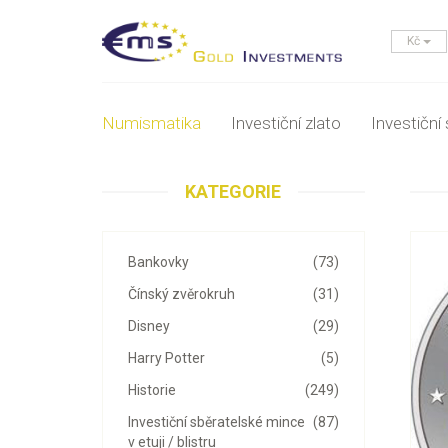
Kč
Numismatika
Investiční zlato
Investiční 
KATEGORIE
Bankovky
(73)
Čínský zvěrokruh
(31)
Disney
(29)
Harry Potter
(5)
Historie
(249)
Investiční sběratelské mince
(87)
v etuji / blistru