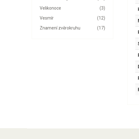
Velikonoce
(3)
Vesmír
(12)
Znamení zvěrokruhu
(17)