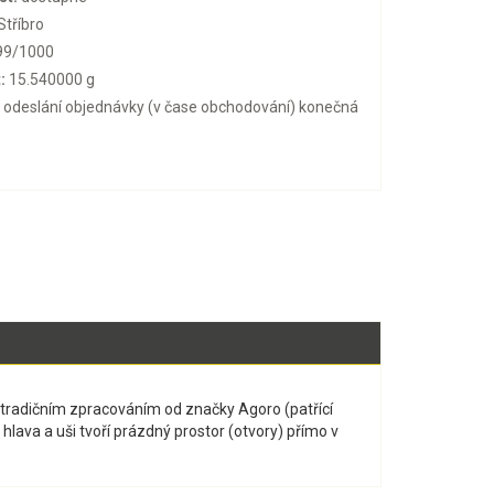
Stříbro
99/1000
:
15.540000 g
o odeslání objednávky (v čase obchodování) konečná
etradičním zpracováním od značky Agoro (patřící
lava a uši tvoří prázdný prostor (otvory) přímo v