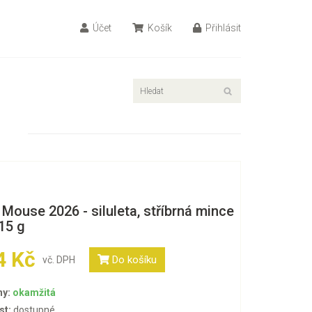
Účet
Košík
Přihlásit
Mouse 2026 - siluleta, stříbrná mince
 15 g
4 Kč
Do košíku
vč. DPH
ny:
okamžitá
st:
dostupné