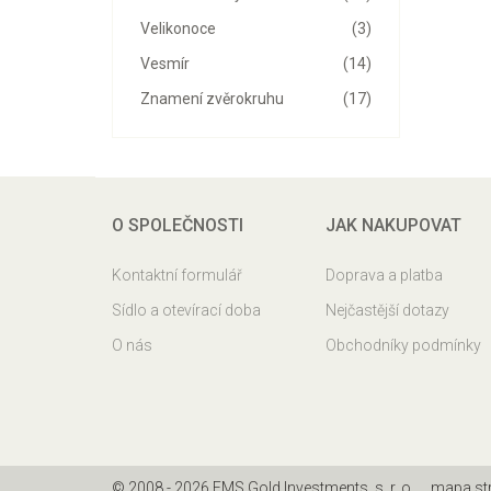
Velikonoce
(3)
Vesmír
(14)
Znamení zvěrokruhu
(17)
O SPOLEČNOSTI
JAK NAKUPOVAT
Kontaktní formulář
Doprava a platba
Sídlo a otevírací doba
Nejčastější dotazy
O nás
Obchodníky podmínky
© 2008 - 2026 EMS Gold Investments, s. r. o.
mapa st