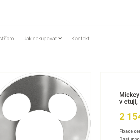
stříbro
Jak nakupovat
Kontakt
Mickey 
v etuji,
2 15
Fixace ce
Dostupno