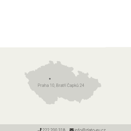
Praha 10, Bratří Čapků 24
222 200 318
info@zlato-eu.cz