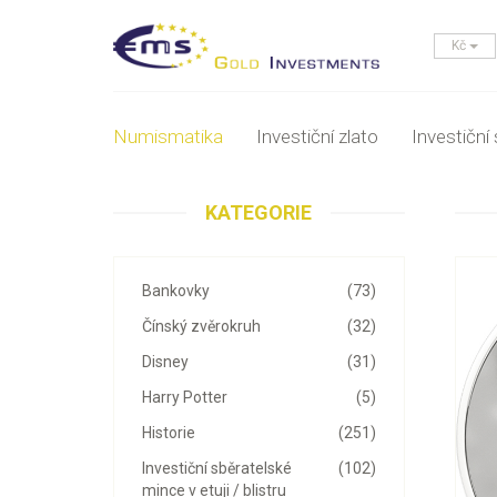
Kč
Numismatika
Investiční zlato
Investiční 
KATEGORIE
Bankovky
(73)
Čínský zvěrokruh
(32)
Disney
(31)
Harry Potter
(5)
Historie
(251)
Investiční sběratelské
(102)
mince v etuji / blistru