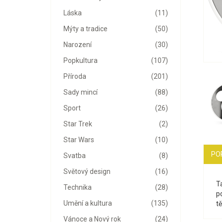
Láska
(11)
Mýty a tradice
(50)
Narození
(30)
Popkultura
(107)
Příroda
(201)
Sady mincí
(88)
Sport
(26)
Star Trek
(2)
Star Wars
(10)
PO
Svatba
(8)
Světový design
(16)
T
Technika
(28)
p
Umění a kultura
(135)
tě
Vánoce a Nový rok
(24)