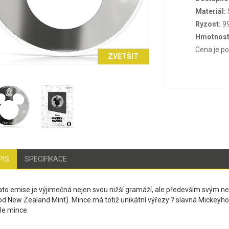
Materiál:
Ryzost:
9
Hmotnost
Cena je p
ZVĚTŠIT
PIS
SPECIFIKACE
ato emise je výjimečná nejen svou nižší gramáží, ale především svým n
od New Zealand Mint). Mince má totiž unikátní výřezy ? slavná Mickeyho h
le mince.