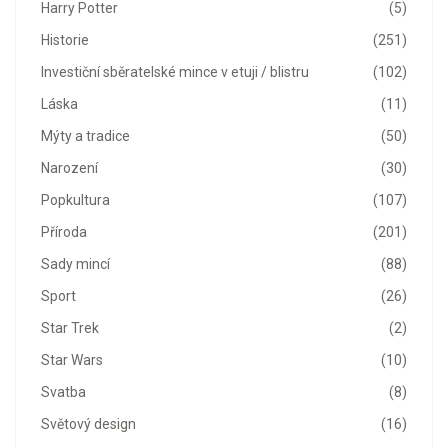
Harry Potter
(5)
Historie
(251)
Investiční sběratelské mince v etuji / blistru
(102)
Láska
(11)
Mýty a tradice
(50)
Narození
(30)
Popkultura
(107)
Příroda
(201)
Sady mincí
(88)
Sport
(26)
Star Trek
(2)
Star Wars
(10)
Svatba
(8)
Světový design
(16)