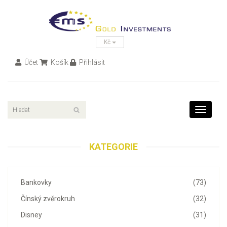
Kč
Účet
Košík
Přihlásit
Toggle
navigati
KATEGORIE
Bankovky
(73)
Čínský zvěrokruh
(32)
Disney
(31)