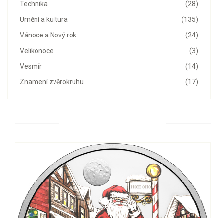
Technika
(28)
Umění a kultura
(135)
Vánoce a Nový rok
(24)
Velikonoce
(3)
Vesmír
(14)
Znamení zvěrokruhu
(17)