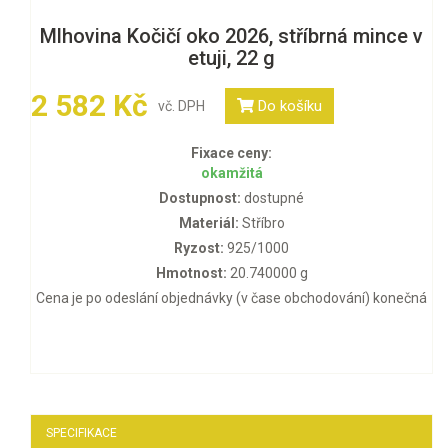
Mlhovina Kočičí oko 2026, stříbrná mince v
etuji, 22 g
2 582 Kč
Do košíku
vč. DPH
Fixace ceny:
okamžitá
Dostupnost:
dostupné
Materiál:
Stříbro
Ryzost:
925/1000
Hmotnost:
20.740000 g
Cena je po odeslání objednávky (v čase obchodování) konečná
SPECIFIKACE