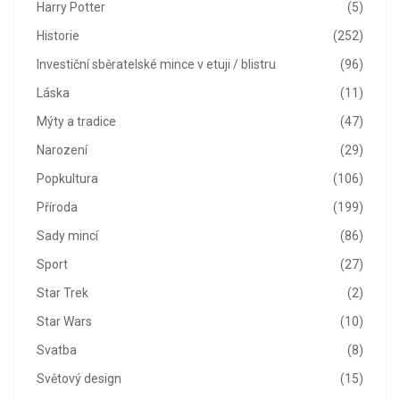
Harry Potter
(5)
Historie
(252)
Investiční sběratelské mince v etuji / blistru
(96)
Láska
(11)
Mýty a tradice
(47)
Narození
(29)
Popkultura
(106)
Příroda
(199)
Sady mincí
(86)
Sport
(27)
Star Trek
(2)
Star Wars
(10)
Svatba
(8)
Světový design
(15)