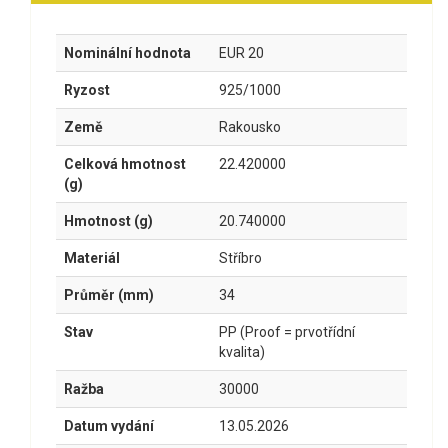
Nominální hodnota
EUR 20
Ryzost
925/1000
Země
Rakousko
Celková hmotnost
22.420000
(g)
Hmotnost (g)
20.740000
Materiál
Stříbro
Průměr (mm)
34
Stav
PP (Proof = prvotřídní
kvalita)
Ražba
30000
Datum vydání
13.05.2026