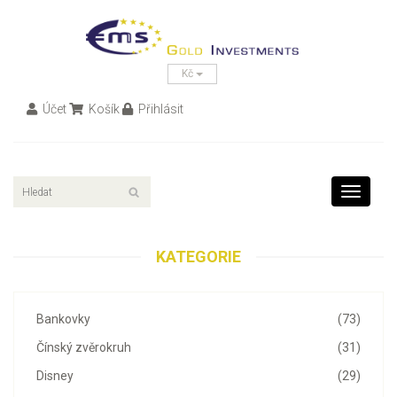
Kč
Účet
Košík
Přihlásit
Toggle
navigati
KATEGORIE
Bankovky
(73)
Čínský zvěrokruh
(31)
Disney
(29)