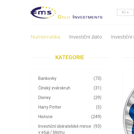
Kč
Numismatika
Investiční zlato
Investiční 
KATEGORIE
Bankovky
(73)
Čínský zvěrokruh
(31)
Disney
(29)
Harry Potter
(5)
Historie
(249)
Investiční sběratelské mince
(93)
v etuji / blistru