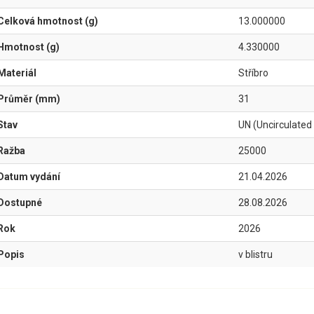
Celková hmotnost (g)
13.000000
Hmotnost (g)
4.330000
Materiál
Stříbro
Průměr (mm)
31
Stav
UN (Uncirculated
Ražba
25000
Datum vydání
21.04.2026
Dostupné
28.08.2026
Rok
2026
Popis
v blistru