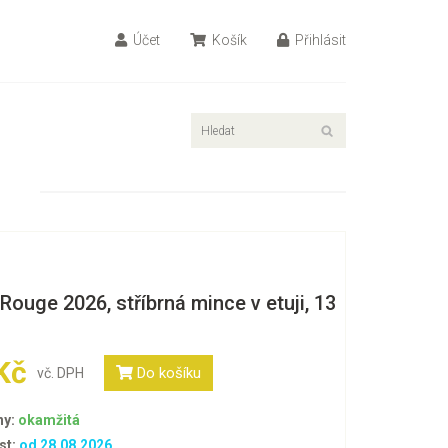
Účet
Košík
Přihlásit
Rouge 2026, stříbrná mince v etuji, 13
Kč
Do košíku
vč. DPH
ny:
okamžitá
st:
od 28.08.2026