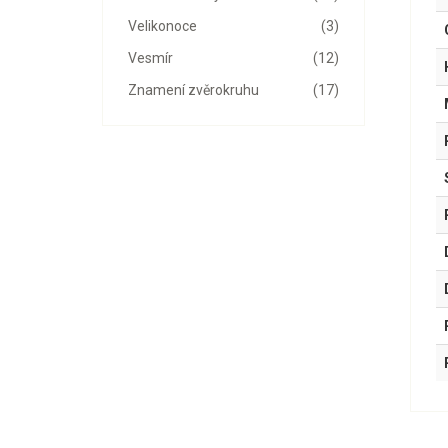
Velikonoce
(3)
Vesmír
(12)
Znamení zvěrokruhu
(17)