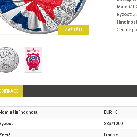
Materiál:
Ryzost:
3
Hmotnost
ZVĚTŠIT
Cena je p
ECIFIKACE
Nominální hodnota
EUR 10
Ryzost
333/1000
Země
Francie