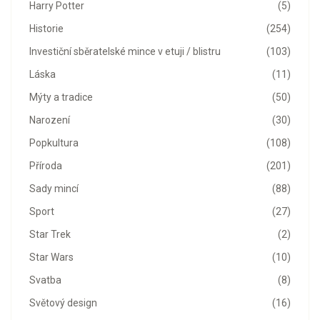
Harry Potter
(5)
Historie
(254)
Investiční sběratelské mince v etuji / blistru
(103)
Láska
(11)
Mýty a tradice
(50)
Narození
(30)
Popkultura
(108)
Příroda
(201)
Sady mincí
(88)
Sport
(27)
Star Trek
(2)
Star Wars
(10)
Svatba
(8)
Světový design
(16)