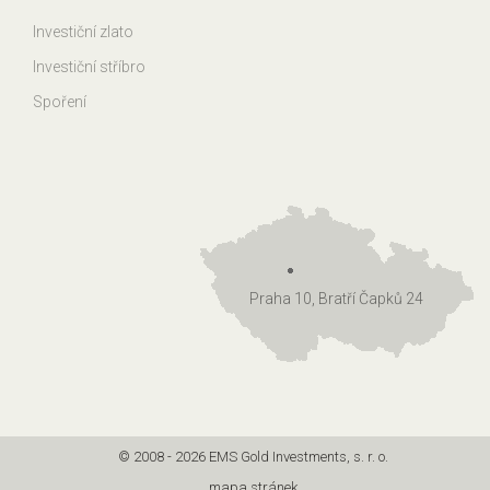
Investiční zlato
Investiční stříbro
Spoření
Praha 10, Bratří Čapků 24
© 2008 - 2026 EMS Gold Investments, s. r. o.
mapa stránek