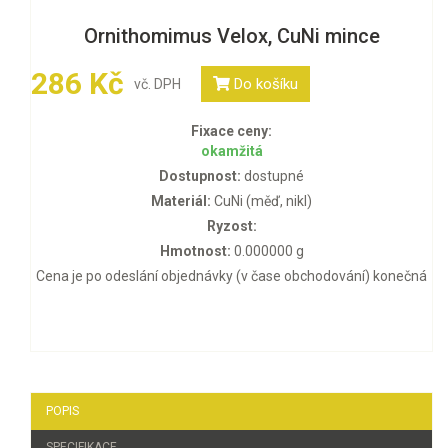
Ornithomimus Velox, CuNi mince
286 Kč
Do košíku
vč. DPH
Fixace ceny:
okamžitá
Dostupnost:
dostupné
Materiál:
CuNi (měď, nikl)
Ryzost:
Hmotnost:
0.000000 g
Cena je po odeslání objednávky (v čase obchodování) konečná
POPIS
SPECIFIKACE