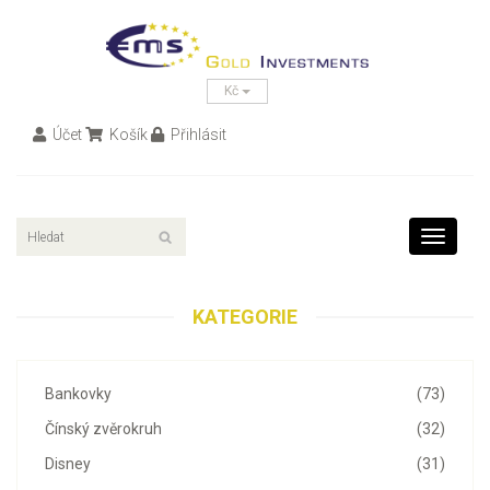
Kč
Účet
Košík
Přihlásit
Toggle
navigati
KATEGORIE
Bankovky
(73)
Čínský zvěrokruh
(32)
Disney
(31)