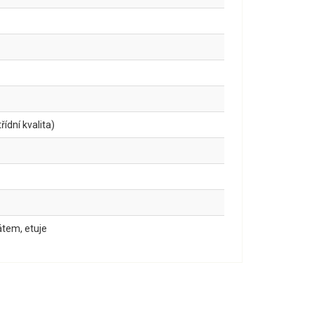
ídní kvalita)
kátem, etuje