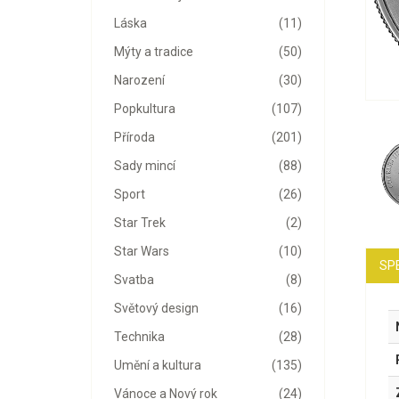
Láska
(11)
Mýty a tradice
(50)
Narození
(30)
Popkultura
(107)
Příroda
(201)
Sady mincí
(88)
Sport
(26)
Star Trek
(2)
Star Wars
(10)
SP
Svatba
(8)
Světový design
(16)
Technika
(28)
Umění a kultura
(135)
Vánoce a Nový rok
(24)