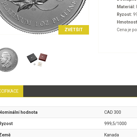
Materiál:
Ryzost:
99
Hmotnost
ZVĚTŠIT
Cena je p
ECIFIKACE
Nominální hodnota
CAD 300
Ryzost
999,5/1000
Země
Kanada