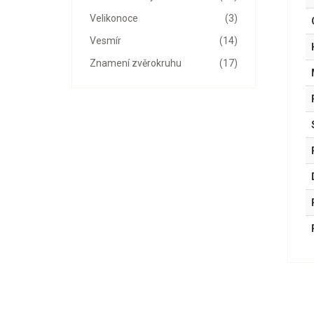
Velikonoce
(3)
Vesmír
(14)
Znamení zvěrokruhu
(17)