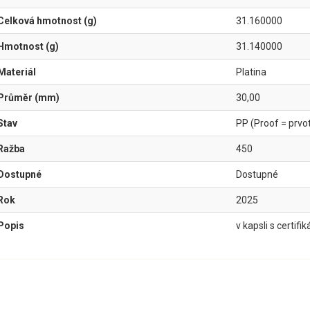
Celková hmotnost (g)
31.160000
Hmotnost (g)
31.140000
Materiál
Platina
Průměr (mm)
30,00
Stav
PP (Proof = prvotř
Ražba
450
Dostupné
Dostupné
Rok
2025
Popis
v kapsli s certifi