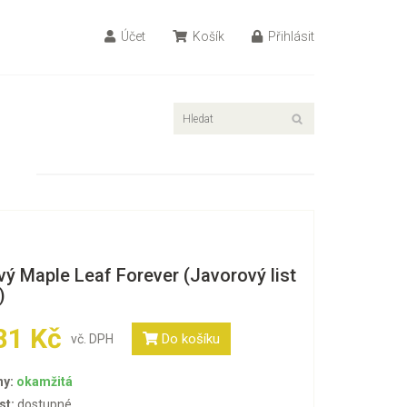
Účet
Košík
Přihlásit
vý Maple Leaf Forever (Javorový list
)
81 Kč
Do košíku
vč. DPH
ny:
okamžitá
st:
dostupné