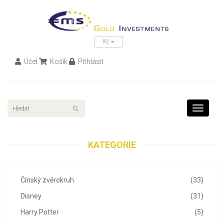
Kč
Účet
Košík
Přihlásit
Toggle
navigati
KATEGORIE
Čínský zvěrokruh
(33)
Disney
(31)
Harry Potter
(5)