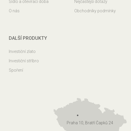
Sídlo a otevírací doba
Nejčastější dotazy
O nás
Obchodníky podmínky
DALŠÍ PRODUKTY
Investiční zlato
Investiční stříbro
Spoření
Praha 10, Bratří Čapků 24