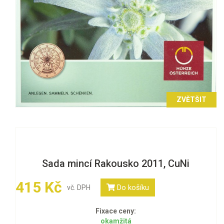
ZVĚTŠIT
Sada mincí Rakousko 2011, CuNi
415 Kč
Do košíku
vč. DPH
Fixace ceny:
okamžitá