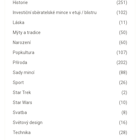
Historie
(251)
Investiční sběratelské mince v etuji / blistru
(102)
Láska
(11)
Mýty a tradice
(50)
Narození
(60)
Popkultura
(107)
Příroda
(202)
Sady mincí
(88)
Sport
(26)
Star Trek
(2)
Star Wars
(10)
Svatba
(8)
Světový design
(16)
Technika
(28)