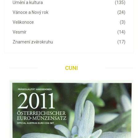
Umění a kultura
(135)
Vánoce a Nový rok
(24)
Velikonoce
(3)
Vesmír
(14)
Znamení zvěrokruhu
(17)
CUNI