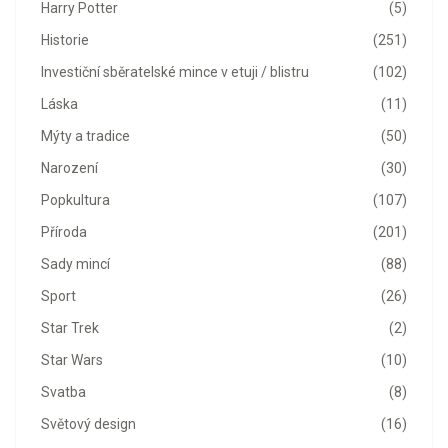
Harry Potter
(5)
Historie
(251)
Investiční sběratelské mince v etuji / blistru
(102)
Láska
(11)
Mýty a tradice
(50)
Narození
(30)
Popkultura
(107)
Příroda
(201)
Sady mincí
(88)
Sport
(26)
Star Trek
(2)
Star Wars
(10)
Svatba
(8)
Světový design
(16)