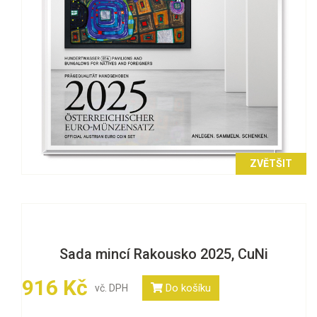
ZVĚTŠIT
Sada mincí Rakousko 2025, CuNi
916 Kč
Do košíku
vč. DPH