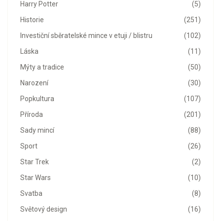
Harry Potter
(5)
Historie
(251)
Investiční sběratelské mince v etuji / blistru
(102)
Láska
(11)
Mýty a tradice
(50)
Narození
(30)
Popkultura
(107)
Příroda
(201)
Sady mincí
(88)
Sport
(26)
Star Trek
(2)
Star Wars
(10)
Svatba
(8)
Světový design
(16)