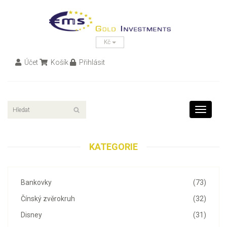
Kč
Účet
Košík
Přihlásit
Toggle
navigati
KATEGORIE
Bankovky
(73)
Čínský zvěrokruh
(32)
Disney
(31)