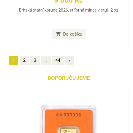
9 006 Kč
Britská státní koruna 2026, stříbrná mince v etuji, 2 oz
Do košíku
1
2
3
...
44
»
DOPORUČUJEME