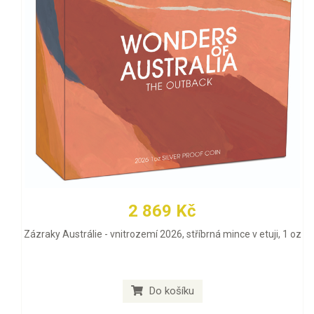
2 869 Kč
Zázraky Austrálie - vnitrozemí 2026, stříbrná mince v etuji, 1 oz
Do košíku