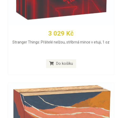
3 029 Kč
Stranger Things: Přátelé nelžou, stříbrná mince v etuji, 1 oz
Do košíku