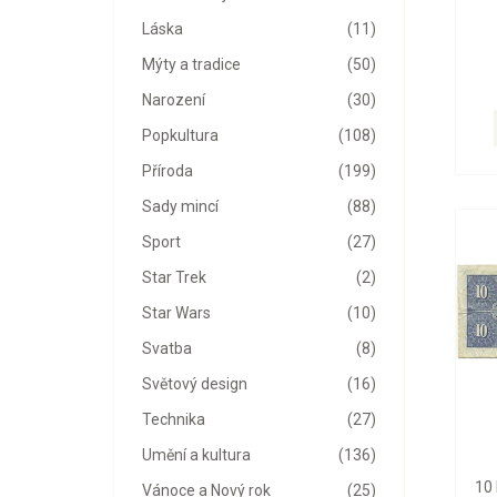
Láska
(11)
Mýty a tradice
(50)
Narození
(30)
Popkultura
(108)
Příroda
(199)
Sady mincí
(88)
Sport
(27)
Star Trek
(2)
Star Wars
(10)
Svatba
(8)
Světový design
(16)
Technika
(27)
Umění a kultura
(136)
10
Vánoce a Nový rok
(25)