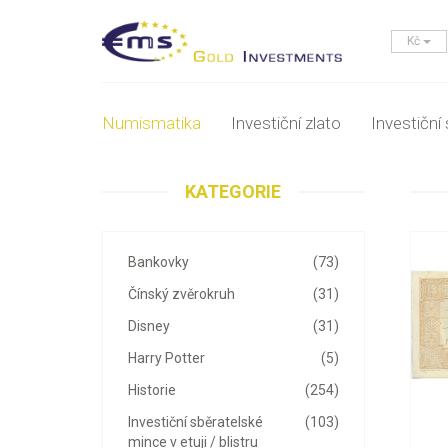
Kč
Numismatika
Investiční zlato
Investiční 
KATEGORIE
Bankovky
(73)
Čínský zvěrokruh
(31)
Disney
(31)
Harry Potter
(5)
Historie
(254)
Investiční sběratelské
(103)
mince v etuji / blistru