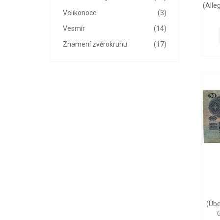
(Alle
Velikonoce
(3)
Vesmír
(14)
Znamení zvěrokruhu
(17)
(Übe