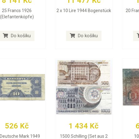
8 141 Kč
11 477 Kč
25 Francs 1926
2 x 10 Lire 1944 Bogenstück
20 Fra
(Elefantenköpfe)
Do košíku
Do košíku
526 Kč
1 434 Kč
 Deutsche Mark 1949
1500 Schilling (Set aus 2
10