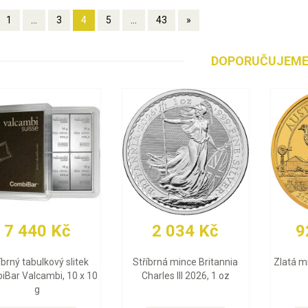
1
...
3
4
5
...
43
»
DOPORUČUJEM
1 713 Kč
29 925 Kč
91
á mince Britannia
Zlatý slitek Valcambi 10 g
Zlatá m
les III 2026, 1 oz
2