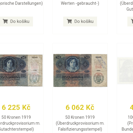
gorische Darstellungen)
Werten -gebraucht-)
(Überd
Gut
Do košíku
Do košíku
6 225 Kč
6 062 Kč
50 Kronen 1919
50 Kronen 1919
10
rdruckprovisorium m.
(Überdruckprovisorium m.
(P
Gutachterstempel)
Falsifizierungsstempel)
Bunde