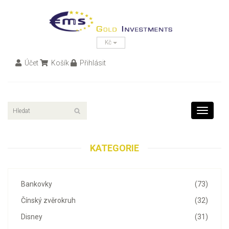
Kč
Účet
Košík
Přihlásit
Toggle
navigati
KATEGORIE
Bankovky
(73)
Čínský zvěrokruh
(32)
Disney
(31)