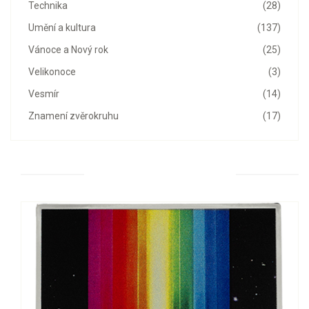
Technika
(28)
Umění a kultura
(137)
Vánoce a Nový rok
(25)
Velikonoce
(3)
Vesmír
(14)
Znamení zvěrokruhu
(17)