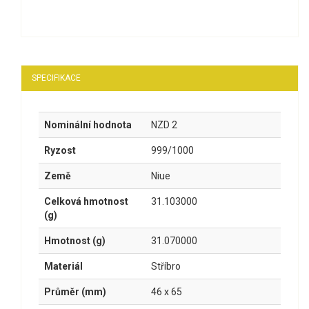
SPECIFIKACE
Nominální hodnota
NZD 2
Ryzost
999/1000
Země
Niue
Celková hmotnost
31.103000
(g)
Hmotnost (g)
31.070000
Materiál
Stříbro
Průměr (mm)
46 x 65