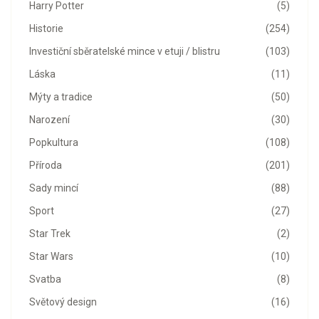
Harry Potter
(5)
Historie
(254)
Investiční sběratelské mince v etuji / blistru
(103)
Láska
(11)
Mýty a tradice
(50)
Narození
(30)
Popkultura
(108)
Příroda
(201)
Sady mincí
(88)
Sport
(27)
Star Trek
(2)
Star Wars
(10)
Svatba
(8)
Světový design
(16)