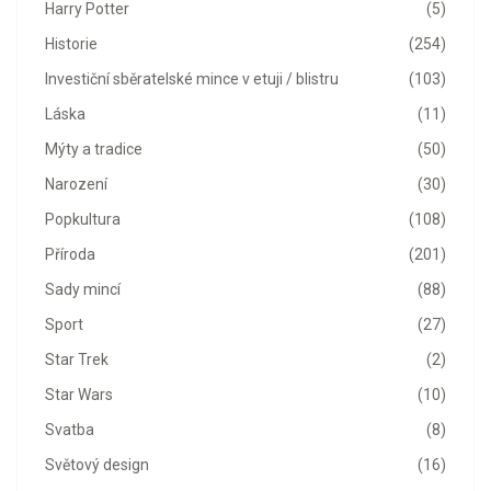
Harry Potter
(5)
Historie
(254)
Investiční sběratelské mince v etuji / blistru
(103)
Láska
(11)
Mýty a tradice
(50)
Narození
(30)
Popkultura
(108)
Příroda
(201)
Sady mincí
(88)
Sport
(27)
Star Trek
(2)
Star Wars
(10)
Svatba
(8)
Světový design
(16)