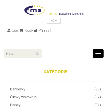
Kč
Účet
Košík
Přihlásit
Toggle
navigati
KATEGORIE
Bankovky
(73)
Čínský zvěrokruh
(32)
Disney
(31)