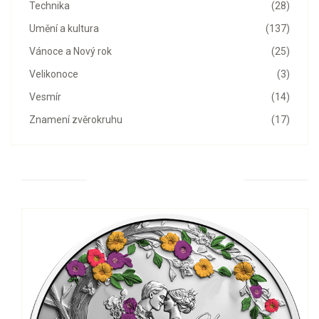
Technika
(28)
Umění a kultura
(137)
Vánoce a Nový rok
(25)
Velikonoce
(3)
Vesmír
(14)
Znamení zvěrokruhu
(17)