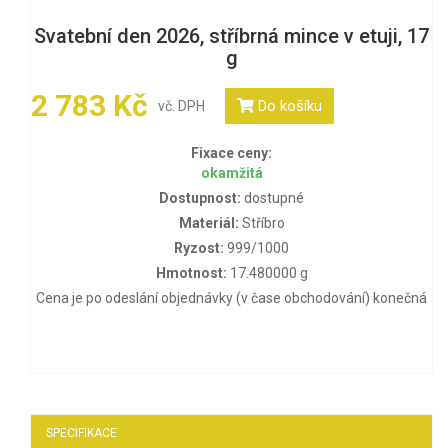
Svatební den 2026, stříbrná mince v etuji, 17
g
2 783 Kč
Do košíku
vč. DPH
Fixace ceny:
okamžitá
Dostupnost:
dostupné
Materiál:
Stříbro
Ryzost:
999/1000
Hmotnost:
17.480000 g
Cena je po odeslání objednávky (v čase obchodování) konečná
SPECIFIKACE