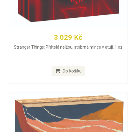
3 029 Kč
Stranger Things: Přátelé nelžou, stříbrná mince v etuji, 1 oz
Do košíku