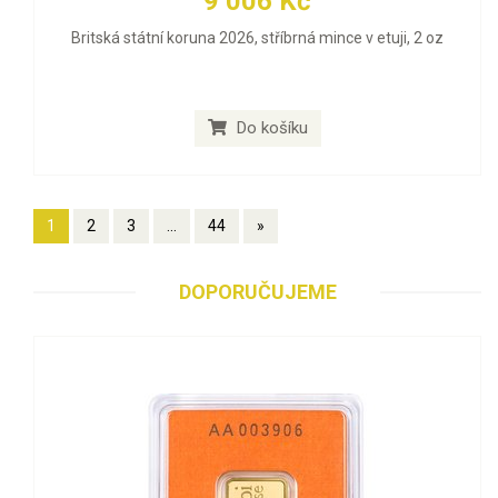
9 006 Kč
Britská státní koruna 2026, stříbrná mince v etuji, 2 oz
Do košíku
1
2
3
...
44
»
DOPORUČUJEME