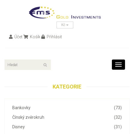
Kč
Účet
Košík
Přihlásit
Toggle
navigati
KATEGORIE
Bankovky
(73)
Čínský zvěrokruh
(32)
Disney
(31)