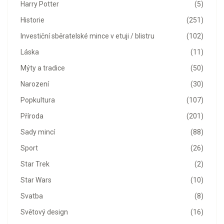
Harry Potter
(5)
Historie
(251)
Investiční sběratelské mince v etuji / blistru
(102)
Láska
(11)
Mýty a tradice
(50)
Narození
(30)
Popkultura
(107)
Příroda
(201)
Sady mincí
(88)
Sport
(26)
Star Trek
(2)
Star Wars
(10)
Svatba
(8)
Světový design
(16)