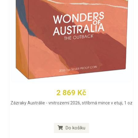
2 869 Kč
Zázraky Austrálie - vnitrozemí 2026, stříbrná mince v etuji, 1 oz
Do košíku