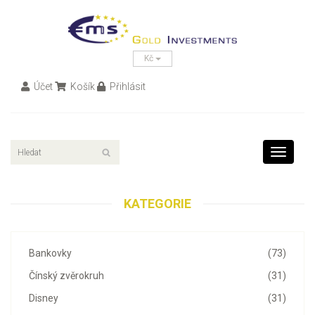
Kč
Účet
Košík
Přihlásit
Toggle
navigati
KATEGORIE
Bankovky
(73)
Čínský zvěrokruh
(31)
Disney
(31)