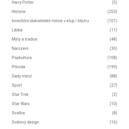
Harry Potter
(5)
Historie
(253)
Investiční sběratelské mince v etuji / blistru
(101)
Láska
(11)
Mýty a tradice
(48)
Narození
(30)
Popkultura
(108)
Příroda
(199)
Sady mincí
(88)
Sport
(27)
Star Trek
(2)
Star Wars
(10)
Svatba
(8)
Světový design
(16)