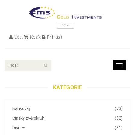
Kč
Účet
Košík
Přihlásit
Toggle
navigati
KATEGORIE
Bankovky
(73)
Čínský zvěrokruh
(32)
Disney
(31)