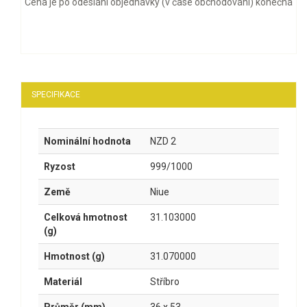
Cena je po odeslání objednávky (v čase obchodování) konečná
SPECIFIKACE
Nominální hodnota
NZD 2
Ryzost
999/1000
Země
Niue
Celková hmotnost
31.103000
(g)
Hmotnost (g)
31.070000
Materiál
Stříbro
Průměr (mm)
36 x 53