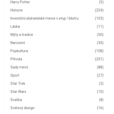
Harry Potter
(5)
Historie
(254)
Investiční sběratelské mince v etuji / blistru
(103)
Láska
(11)
Mýty a tradice
(50)
Narození
(30)
Popkultura
(108)
Příroda
(201)
Sady mincí
(88)
Sport
(27)
Star Trek
(2)
Star Wars
(10)
Svatba
(8)
Světový design
(16)