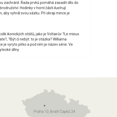
 zachránil. Řada prvků pomáhá zasadit dílo do
družství. Hodinky v horní části ilustrují
 aby vyhrál svou sázku. Při okraji mince je
kolik ikonických citátů, jako je Voltairův ?Le mieux
te?, ?Být či nebýt: to je otázka? Williama
e vyryto pírko a pod ním je název série. Ve
tecké dílny.
Praha 10, Bratří Čapků 24