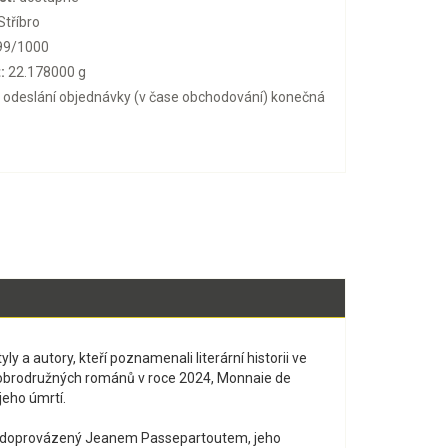
Stříbro
99/1000
:
22.178000 g
o odeslání objednávky (v čase obchodování) konečná
y a autory, kteří poznamenali literární historii ve
 a dobrodružných románů v roce 2024, Monnaie de
jeho úmrtí.
nu, doprovázený Jeanem Passepartoutem, jeho