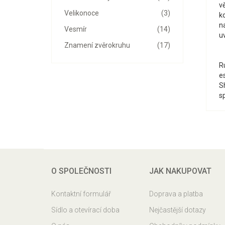
v
Velikonoce
(3)
ko
n
Vesmír
(14)
u
Znamení zvěrokruhu
(17)
Ru
es
S
s
O SPOLEČNOSTI
JAK NAKUPOVAT
Kontaktní formulář
Doprava a platba
Sídlo a otevírací doba
Nejčastější dotazy