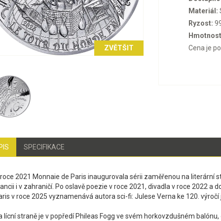
Materiál:
Ryzost:
9
Hmotnost
ZVĚTŠIT
Cena je p
PIS
SPECIFIKACE
roce 2021 Monnaie de Paris inaugurovala sérii zaměřenou na literární styl
rancii i v zahraničí. Po oslavě poezie v roce 2021, divadla v roce 2022
aris v roce 2025 vyznamenává autora sci-fi: Julese Verna ke 120. výročí 
a lícní straně je v popředí Phileas Fogg ve svém horkovzdušném baló