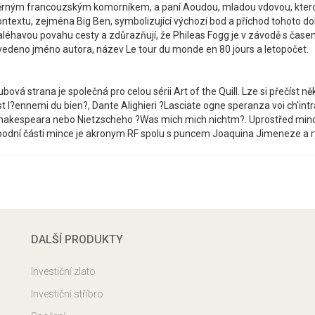
ěrným francouzským komorníkem, a paní Aoudou, mladou vdovou, kterou
ntextu, zejména Big Ben, symbolizující výchozí bod a příchod tohoto dobro
aléhavou povahu cesty a zdůrazňují, že Phileas Fogg je v závodě s časem,
vedeno jméno autora, název Le tour du monde en 80 jours a letopočet.
bová strana je společná pro celou sérii Art of the Quill. Lze si přečíst ně
t l?ennemi du bien?, Dante Alighieri ?Lasciate ogne speranza voi ch'intra
hakespeara nebo Nietzscheho ?Was mich mich nichtm?. Uprostřed mince j
podní části mince je akronym RF spolu s puncem Joaquina Jimeneze a ry
DALŠÍ PRODUKTY
Investiční zlato
Investiční stříbro