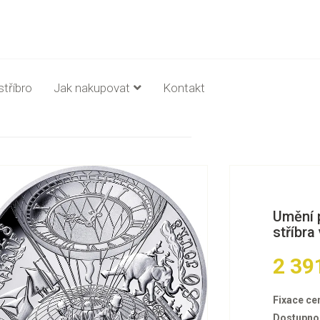
stříbro
Jak nakupovat
Kontakt
Umění p
stříbra 
2 39
Fixace ce
Dostupno