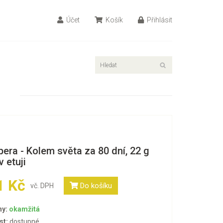
Účet
Košík
Přihlásit
era - Kolem světa za 80 dní, 22 g
v etuji
1 Kč
Do košíku
vč. DPH
ny:
okamžitá
st:
dostupné