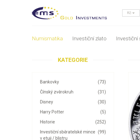
Kč
Numismatika
Investiční zlato
Investiční 
KATEGORIE
Bankovky
(73)
Čínský zvěrokruh
(31)
Disney
(30)
Harry Potter
(5)
Historie
(252)
Investiční sběratelské mince
(99)
v etuji / blistru