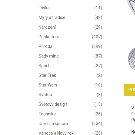
Láska
(11)
Mýty a tradice
(48)
Narození
(29)
Popkultura
(107)
Příroda
(199)
Sady mincí
(87)
Sport
(27)
Star Trek
(2)
Star Wars
(10)
PO
Svatba
(8)
Světový design
(15)
V 
F
Technika
(26)
P
Umění a kultura
(134)
N
Vánoce a Nový rok
(25)