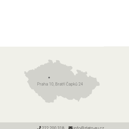
Praha 10, Bratří Čapků 24
222 200 318
info@zlato-eu.cz