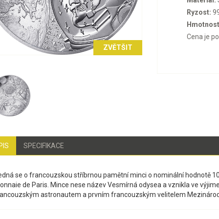
Materiál:
Ryzost:
9
Hmotnost
Cena je p
ZVĚTŠIT
PIS
SPECIFIKACE
edná se o francouzskou stříbrnou pamětní minci o nominální hodnotě 1
onnaie de Paris. Mince nese název Vesmírná odysea a vznikla ve výj
rancouzským astronautem a prvním francouzským velitelem Mezinárodní