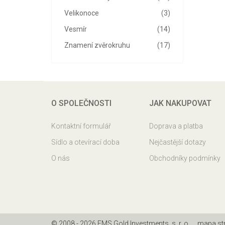
Velikonoce
(3)
Vesmír
(14)
Znamení zvěrokruhu
(17)
O SPOLEČNOSTI
JAK NAKUPOVAT
Kontaktní formulář
Doprava a platba
Sídlo a otevírací doba
Nejčastější dotazy
O nás
Obchodníky podmínky
© 2008 - 2026 EMS Gold Investments, s. r. o.
mapa st