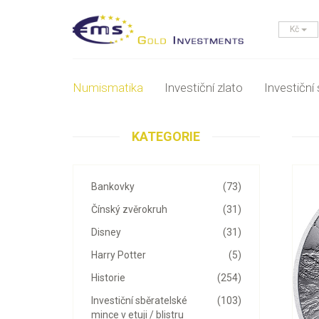
Kč
Numismatika
Investiční zlato
Investiční 
KATEGORIE
Bankovky
(73)
Čínský zvěrokruh
(31)
Disney
(31)
Harry Potter
(5)
Historie
(254)
Investiční sběratelské
(103)
mince v etuji / blistru