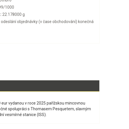
Stříbro
99/1000
:
22.178000 g
o odeslání objednávky (v čase obchodování) konečná
0 eur vydanou v roce 2025 pařížskou mincovnou
imečné spolupráci s Thomasem Pesquetem, slavným
 vesmírné stanice (ISS).