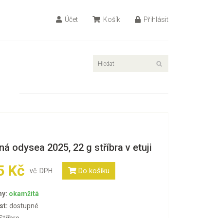
Účet
Košík
Přihlásit
á odysea 2025, 22 g stříbra v etuji
5 Kč
Do košíku
vč. DPH
ny:
okamžitá
st:
dostupné