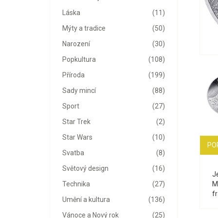
Láska
(11)
Mýty a tradice
(50)
Narození
(30)
Popkultura
(108)
Příroda
(199)
Sady mincí
(88)
Sport
(27)
Star Trek
(2)
Star Wars
(10)
PO
Svatba
(8)
Světový design
(16)
J
M
Technika
(27)
f
Umění a kultura
(136)
Vánoce a Nový rok
(25)