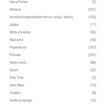
Harry Potter
(5)
Historie
(251)
Investiční sběratelské mince v etuji / blistru
(102)
Láska
(11)
Mýty a tradice
(50)
Narození
(30)
Popkultura
(107)
Příroda
(201)
Sady mincí
(88)
Sport
(26)
Star Trek
(2)
Star Wars
(10)
Svatba
(8)
Světový design
(16)