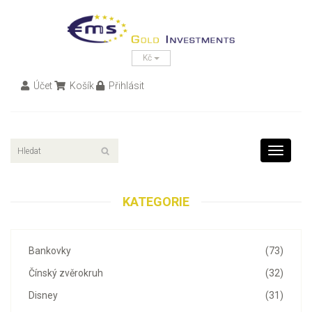
Kč
Účet
Košík
Přihlásit
Toggle
navigati
KATEGORIE
Bankovky
(73)
Čínský zvěrokruh
(32)
Disney
(31)