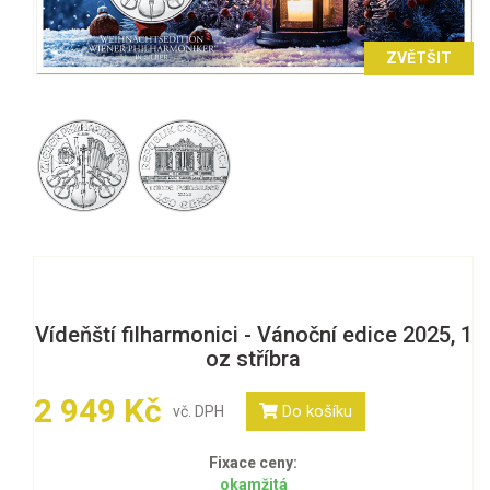
ZVĚTŠIT
Vídeňští filharmonici - Vánoční edice 2025, 1
oz stříbra
2 949 Kč
Do košíku
vč. DPH
Fixace ceny:
okamžitá