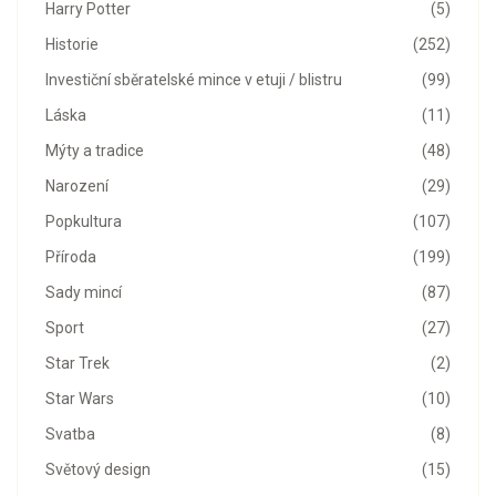
Harry Potter
(5)
Historie
(252)
Investiční sběratelské mince v etuji / blistru
(99)
Láska
(11)
Mýty a tradice
(48)
Narození
(29)
Popkultura
(107)
Příroda
(199)
Sady mincí
(87)
Sport
(27)
Star Trek
(2)
Star Wars
(10)
Svatba
(8)
Světový design
(15)