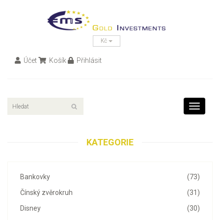
Kč
Účet
Košík
Přihlásit
Toggle
navigati
KATEGORIE
Bankovky
(73)
Čínský zvěrokruh
(31)
Disney
(30)