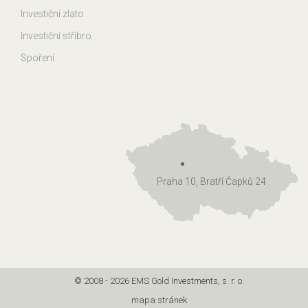
Investiční zlato
Investiční stříbro
Spoření
Praha 10, Bratří Čapků 24
© 2008 - 2026 EMS Gold Investments, s. r. o.
mapa stránek