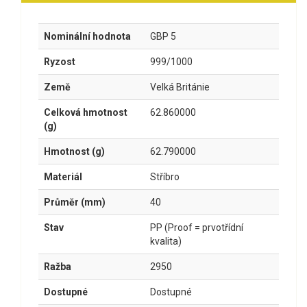
Nominální hodnota
GBP 5
Ryzost
999/1000
Země
Velká Británie
Celková hmotnost
62.860000
(g)
Hmotnost (g)
62.790000
Materiál
Stříbro
Průměr (mm)
40
Stav
PP (Proof = prvotřídní
kvalita)
Ražba
2950
Dostupné
Dostupné