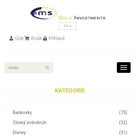
Kč
Účet
Košík
Přihlásit
Toggle
navigati
KATEGORIE
Bankovky
(73)
Čínský zvěrokruh
(32)
Disney
(31)