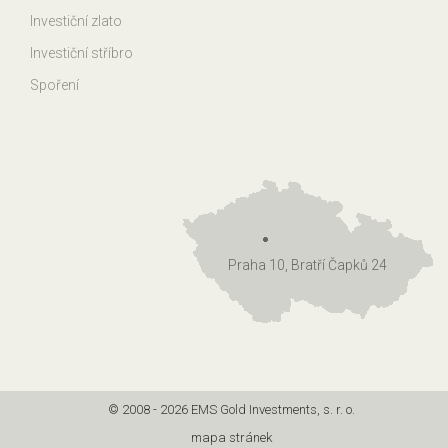
Investiční zlato
Investiční stříbro
Spoření
Praha 10, Bratří Čapků 24
© 2008 - 2026 EMS Gold Investments, s. r. o.
mapa stránek