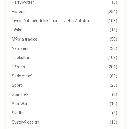
Harry Potter
(5)
Historie
(254)
Investiční sběratelské mince v etuji / blistru
(103)
Láska
(11)
Mýty a tradice
(50)
Narození
(30)
Popkultura
(108)
Příroda
(201)
Sady mincí
(88)
Sport
(27)
Star Trek
(2)
Star Wars
(10)
Svatba
(8)
Světový design
(16)