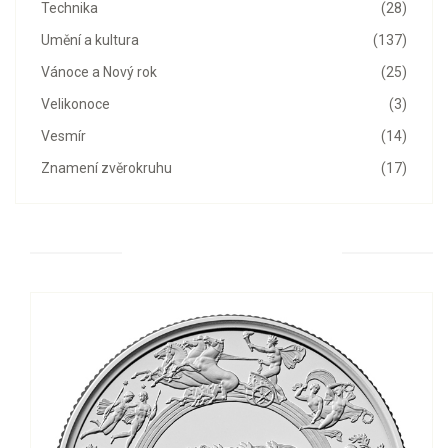
Technika
(28)
Umění a kultura
(137)
Vánoce a Nový rok
(25)
Velikonoce
(3)
Vesmír
(14)
Znamení zvěrokruhu
(17)