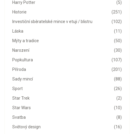
Harry Potter
(5)
Historie
(251)
Investiční sběratelské mince v etuji / blistru
(102)
Láska
(11)
Mýty a tradice
(50)
Narození
(30)
Popkultura
(107)
Příroda
(201)
Sady mincí
(88)
Sport
(26)
Star Trek
(2)
Star Wars
(10)
Svatba
(8)
Světový design
(16)