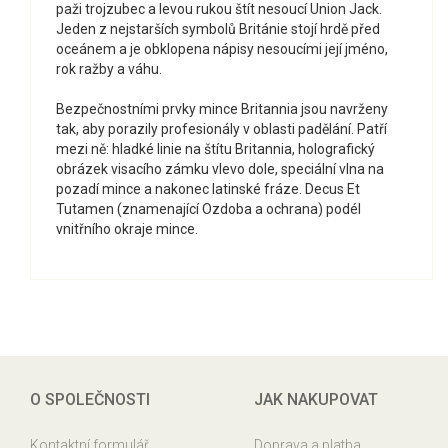
paži trojzubec a levou rukou štít nesoucí Union Jack.
Jeden z nejstarších symbolů Británie stojí hrdě před
oceánem a je obklopena nápisy nesoucími její jméno,
rok ražby a váhu.
Bezpečnostními prvky mince Britannia jsou navrženy
tak, aby porazily profesionály v oblasti padělání. Patří
mezi ně: hladké linie na štítu Britannia, holografický
obrázek visacího zámku vlevo dole, speciální vlna na
pozadí mince a nakonec latinské fráze. Decus Et
Tutamen (znamenající Ozdoba a ochrana) podél
vnitřního okraje mince.
O SPOLEČNOSTI
JAK NAKUPOVAT
Kontaktní formulář
Doprava a platba