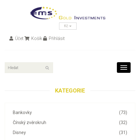
Kč
Účet
Košík
Přihlásit
Toggle
navigati
KATEGORIE
Bankovky
(73)
Čínský zvěrokruh
(32)
Disney
(31)