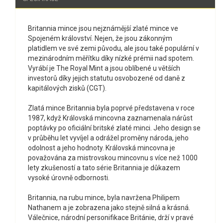
Britannia mince jsou nejznámější zlaté mince ve
Spojeném království. Nejen, že jsou zákonným
platidlem ve své zemi původu, ale jsou také populární v
mezinárodním měřítku díky nízké prémii nad spotem.
Vyrábí je The Royal Mint a jsou oblíbené u větších
investorů díky jejich statutu osvobozené od daně z
kapitálových zisků (CGT).
Zlatá mince Britannia byla poprvé představena v roce
1987, když Královská mincovna zaznamenala nárůst
poptávky po oficiální britské zlaté minci. Jeho design se
v průběhu let vyvíjel a odrážel proměny národa, jeho
odolnost a jeho hodnoty. Královská mincovna je
považována za mistrovskou mincovnu s více než 1000
lety zkušeností a tato série Britannia je důkazem
vysoké úrovně odbornosti.
Britannia, na rubu mince, byla navržena Philipem
Nathanem a je zobrazena jako stejně silná a krásná.
Válečnice, národní personifikace Británie, drží v pravé