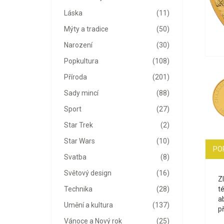
Láska
(11)
Mýty a tradice
(50)
Narození
(30)
Popkultura
(108)
Příroda
(201)
Sady mincí
(88)
Sport
(27)
Star Trek
(2)
Star Wars
(10)
PO
Svatba
(8)
Světový design
(16)
Z
té
Technika
(28)
a
Umění a kultura
(137)
p
Vánoce a Nový rok
(25)