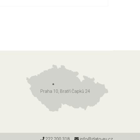
Praha 10, Bratří Čapků 24
222 200 318
info@zlato-eu.cz