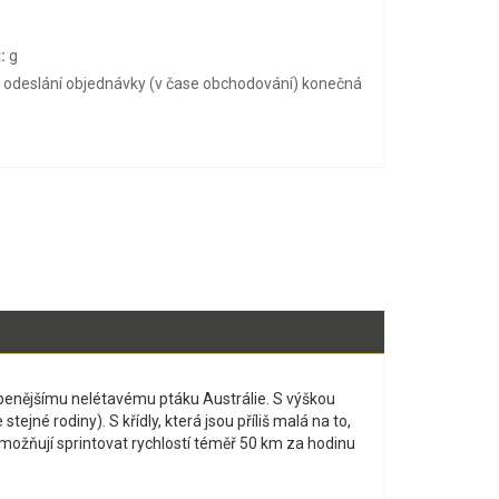
:
g
o odeslání objednávky (v čase obchodování) konečná
benějšímu nelétavému ptáku Austrálie. S výškou
jné rodiny). S křídly, která jsou příliš malá na to,
možňují sprintovat rychlostí téměř 50 km za hodinu