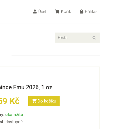
Účet
Košík
Přihlásit
mince Emu 2026, 1 oz
59 Kč
Do košíku
ny:
okamžitá
st:
dostupné