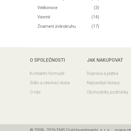
Velikonoce
(3)
Vesmír
(14)
Znamení zvěrokruhu
(17)
O SPOLEČNOSTI
JAK NAKUPOVAT
Kontaktní formulář
Doprava a platba
Sídlo a otevírací doba
Nejčastější dotazy
O nás
Obchodníky podmínky
© 2008 - 2026 EMS Gold Investments, s. r. o.
mapa st