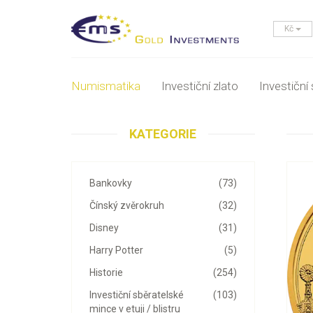
Kč
Numismatika
Investiční zlato
Investiční 
KATEGORIE
Bankovky
(73)
Čínský zvěrokruh
(32)
Disney
(31)
Harry Potter
(5)
Historie
(254)
Investiční sběratelské
(103)
mince v etuji / blistru