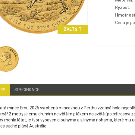
Materiál:
Ryzost:
Hmotnost
Cena je p
ZVĚTŠIT
PIS
SPECIFIKACE
latá mince Emu 2026 vyrobená mincovnou v Perthu vzdává hold nejoblí
měř 2 metry je emu druhým největším ptákem na světě (po pštrosovi ze ste
by mohla létat, je tvor vybaven dlouhýma a silnýma nohama, které mu u
řes suché pláně Austrálie.