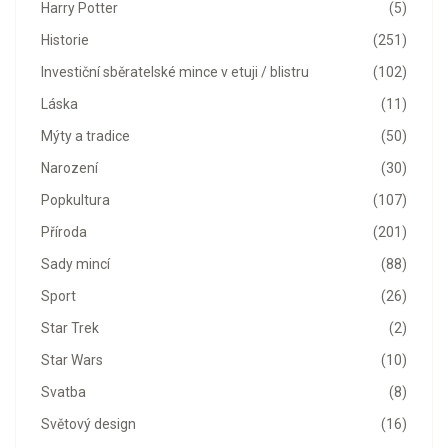
Harry Potter
(5)
Historie
(251)
Investiční sběratelské mince v etuji / blistru
(102)
Láska
(11)
Mýty a tradice
(50)
Narození
(30)
Popkultura
(107)
Příroda
(201)
Sady mincí
(88)
Sport
(26)
Star Trek
(2)
Star Wars
(10)
Svatba
(8)
Světový design
(16)