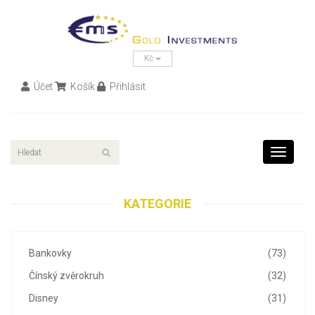
Kč
Účet
Košík
Přihlásit
Toggle
navigati
KATEGORIE
Bankovky
(73)
Čínský zvěrokruh
(32)
Disney
(31)