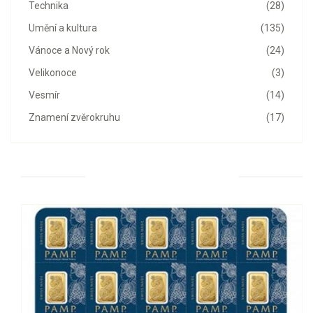
Technika
(28)
Umění a kultura
(135)
Vánoce a Nový rok
(24)
Velikonoce
(3)
Vesmír
(14)
Znamení zvěrokruhu
(17)